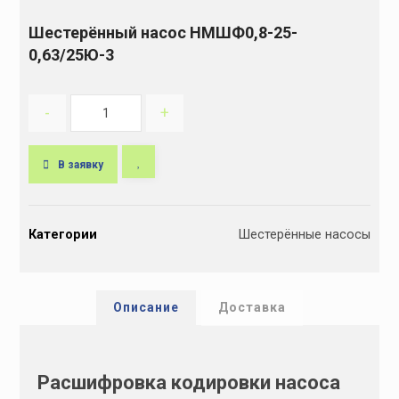
Шестерённый насос НМШФ0,8-25-
0,63/25Ю-3
-
+
В заявку
A
l
Категории
Шестерённые насосы
t
e
r
n
Описание
Доставка
a
t
i
Расшифровка кодировки насоса
v