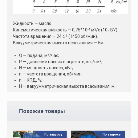
Жидкость — масло.
-4
2
о
Кинематическая вязкость — 0,75*10
м
/с (10
ВУ).
-1
Частота вращения — 24 с
(1450 об/мин).
Вакууметрическая высота всасывания — 5м.
Q — подача, м³/час;
Р — давление насоса в агрегате, кгс/см²;
N — мощность насоса, кВт;
n — частота вращения, об/мин;
η — КПД, %;
H — вакуумметрическая высота всасывания, м;
Похожие товары
По запросу
По запросу