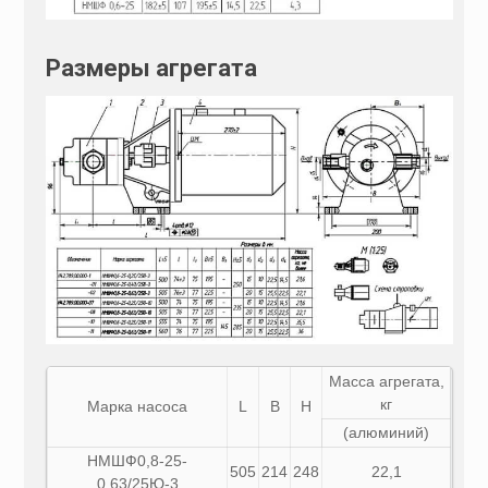
Размеры агрегата
Масса агрегата,
кг
Марка насоса
L
B
H
(алюминий)
НМШФ0,8-25-
505
214
248
22,1
0,63/25Ю-3