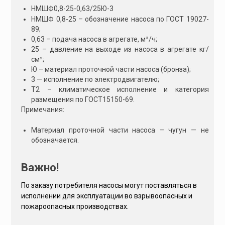
e
НМШФ0,8-25-0,63/25Ю-3
:
НМШФ 0,8-25 – обозначение насоса по ГОСТ 19027-
89;
0,63 – подача насоса в агрегате, м³/ч;
25 – давление на выходе из насоса в агрегате кг/
см²;
Ю – материал проточной части насоса (бронза);
3 — исполнение по электродвигателю;
Т2 – климатическое исполнение и категория
размещения по ГОСТ15150-69.
Примечания:
Материал проточной части насоса – чугун — не
обозначается.
Важно!
По заказу потребителя насосы могут поставляться в
исполнении для эксплуатации во взрывоопасных и
пожароопасных производствах.