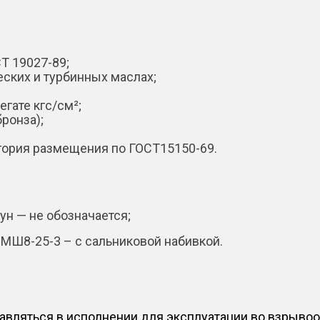
e
:
Т 19027-89;
еских и турбинных маслах;
егате кгс/см²;
бронза);
егория размещения по ГОСТ15150-69.
ун — не обозначается;
МШ8-25-3 – с сальниковой набивкой.
тавляться в исполнении для эксплуатации во взрыв