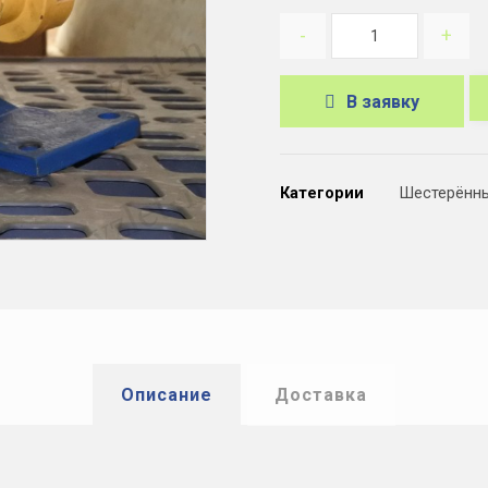
-
+
В заявку
A
l
Категории
Шестерённ
t
e
r
n
a
t
Описание
Доставка
i
v