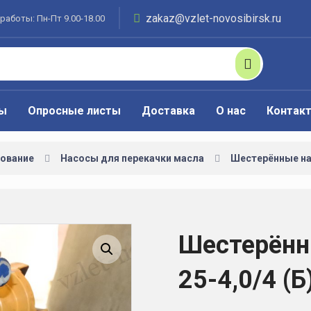
zakaz@vzlet-novosibirsk.ru
работы: Пн-Пт 9.00-18.00
ты
Опросные листы
Доставка
О нас
Контак
ование
Насосы для перекачки масла
Шестерённые н
Шестерённ
Увеличить изображение
25-4,0/4 (Б