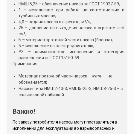
:
НМШ 5,25 – обозначение насоса по ГОСТ 19027-89;
1 – исполнение при работе на синтетических и
турбинных маслах;
4,0 – подача насоса в агрегате, м³/ч;
25 – давление на выходе из насоса в агрегате кгс/
см²;
Б – материал проточной части насоса (бронза);
5 – исполнение по электродвигателю;
У3 – климатическое исполнение и категория
размещения по ГОСТ15150-69.
Примечания:
Материал проточной части насоса – чугун — не
обозначается;
Насосы типа НМШ2-40-3, НМШ5-25-3, НМШ8-25-3 – с
сальниковой набивкой.
Важно!
По заказу потребителя насосы могут поставляться в
исполнении для эксплуатации во взрывоопасных и