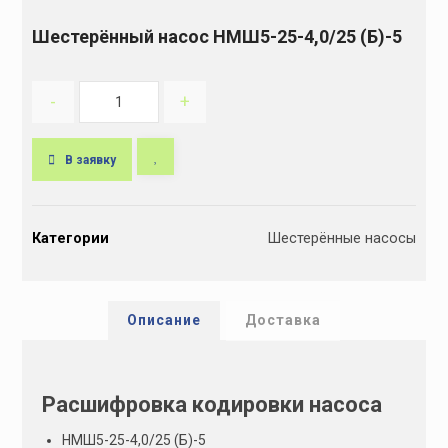
Шестерённый насос НМШ5-25-4,0/25 (Б)-5
-
+
В заявку
A
l
Категории
Шестерённые насосы
t
e
r
n
Описание
Доставка
a
t
i
Расшифровка кодировки насоса
v
e
НМШ5-25-4,0/25 (Б)-5