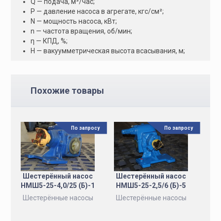
Q — подача, м³/час;
Р — давление насоса в агрегате, кгс/см²;
N — мощность насоса, кВт;
n — частота вращения, об/мин;
η — КПД, %;
H — вакуумметрическая высота всасывания, м;
Похожие товары
По запросу
По запросу
Шестерённый насос
Шестерённый насос
НМШ5-25-4,0/25 (Б)-1
НМШ5-25-2,5/6 (Б)-5
Шестерённые насосы
Шестерённые насосы