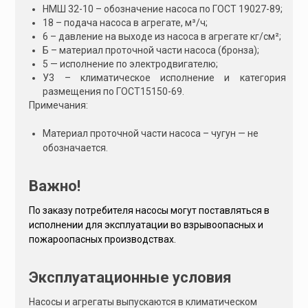
:
НМШ 32-10 – обозначение насоса по ГОСТ 19027-89;
18 – подача насоса в агрегате, м³/ч;
6 – давление на выходе из насоса в агрегате кг/см²;
Б – материал проточной части насоса (бронза);
5 — исполнение по электродвигателю;
У3 – климатическое исполнение и категория
размещения по ГОСТ15150-69.
Примечания:
Материал проточной части насоса – чугун — не
обозначается.
Важно!
По заказу потребителя насосы могут поставляться в
исполнении для эксплуатации во взрывоопасных и
пожароопасных производствах.
Эксплуатационные условия
Насосы и агрегаты выпускаются в климатическом