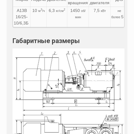
вращения
двигателя
на
А13В
10
6,3
1450
7,5
3
2
м
/ч
кг/см
об/
кВт
не
16/25-
5
мин
более
м
10/6,3Б
Габаритные размеры