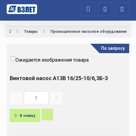
Товары
Промышленное насосное оборудование
По запросу
Винтовой насос А13В 16/25-10/6,3Б-3
-
+
В заявку
A
l