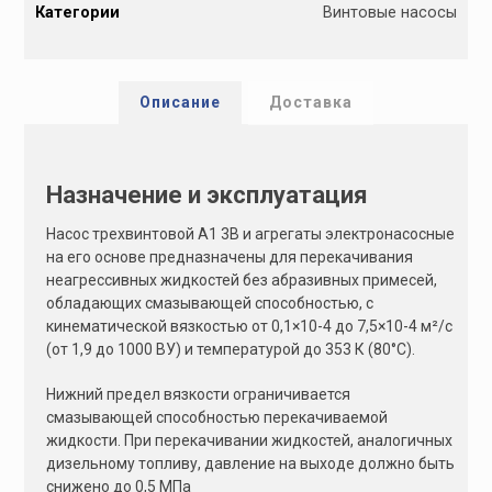
Категории
Винтовые насосы
t
e
r
n
Описание
Доставка
a
t
i
Назначение и эксплуатация
v
e
Насос трехвинтовой А1 3В и агрегаты электронасосные
:
на его основе предназначены для перекачивания
неагрессивных жидкостей без абразивных примесей,
обладающих смазывающей способностью, с
кинематической вязкостью от 0,1×10-4 до 7,5×10-4 м²/с
(от 1,9 до 1000 ВУ) и температурой до 353 К (80°С).
Нижний предел вязкости ограничивается
смазывающей способностью перекачиваемой
жидкости. При перекачивании жидкостей, аналогичных
дизельному топливу, давление на выходе должно быть
снижено до 0,5 МПа