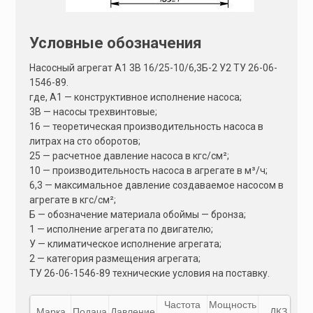
Условные обозначения
Насосный агрегат А1 3В 16/25-10/6,3Б-2 У2 ТУ 26-06-
1546-89.
где, А1 — конструктивное исполнение насоса;
3В — насосы трехвинтовые;
16 — теоретическая производительность насоса в
литрах на сто оборотов;
25 — расчетное давление насоса в кгс/см²;
10 — производительность насоса в агрегате в м³/ч;
6,3 — максимальное давление создаваемое насосом в
агрегате в кгс/см²;
Б — обозначение материала обоймы — бронза;
1 — исполнение агрегата по двигателю;
У — климатическое исполнение агрегата;
2 — категория размещения агрегата;
ТУ 26-06-1546-89 технические условия на поставку.
Частота
Мощность
М
Марка
Подача
Давление
ДКЗ