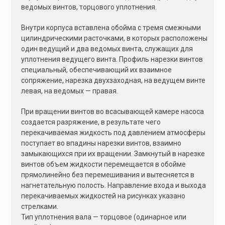
ведомых винтов, торцового уплотнения.
Внутри корпуса вставлена обойма с тремя смежными
цилиндрическими расточками, в которых расположены
один ведущий и два ведомых винта, служащих для
уплотнения ведущего винта. Профиль нарезки винтов
специальный, обеспечивающий их взаимное
сопряжение, нарезка двухзаходная, на ведущем винте
левая, на ведомых — правая.
При вращении винтов во всасывающей камере насоса
создается разряжение, в результате чего
перекачиваемая жидкость под давлением атмосферы
поступает во впадины нарезки винтов, взаимно
замыкающихся при их вращении. Замкнутый в нарезке
винтов объем жидкости перемещается в обойме
прямолинейно без перемешивания и вытесняется в
нагнетательную полость. Направление входа и выхода
перекачиваемых жидкостей на рисунках указано
стрелками.
Тип уплотнения вала — торцовое (одинарное или