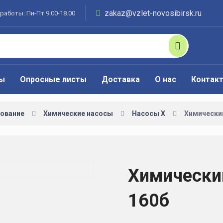
zakaz@vzlet-novosibirsk.ru
работы: Пн-Пт 9.00-18.00
ты
Опросные листы
Доставка
О нас
Контак
ование
Химические насосы
Насосы Х
Химический
Химический
160б