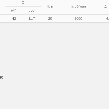
Q
Н, м
n, об/мин
Δh
м³/ч
л/с
42
11,7
20
3000
4
с;