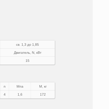
св. 1,3 до 1,85
Двигатель,
N
, кВт
15
n
Мпа
М, кг
4
1,6
172