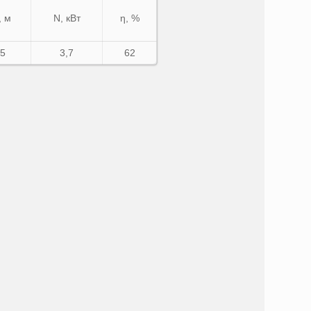
, м
N, кВт
η, %
,5
3,7
62