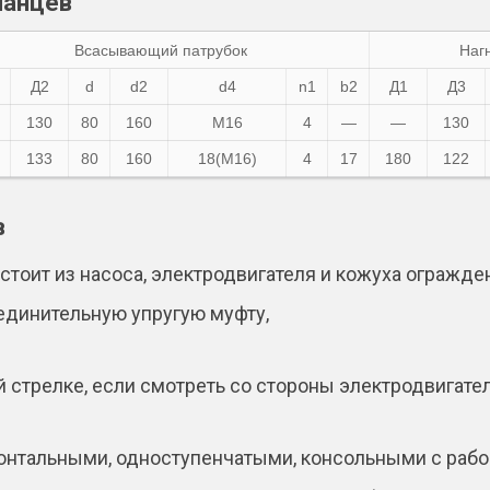
ланцев
Всасывающий патрубок
Наг
Д2
d
d2
d4
n1
b2
Д1
Д3
130
80
160
М16
4
—
—
130
133
80
160
18(М16)
4
17
180
122
в
стоит из насоса, электродвигателя и кожуха огражде
единительную упругую муфту,
 стрелке, если смотреть со стороны электродвигател
нтальными, одноступенчатыми, консольными с рабоч