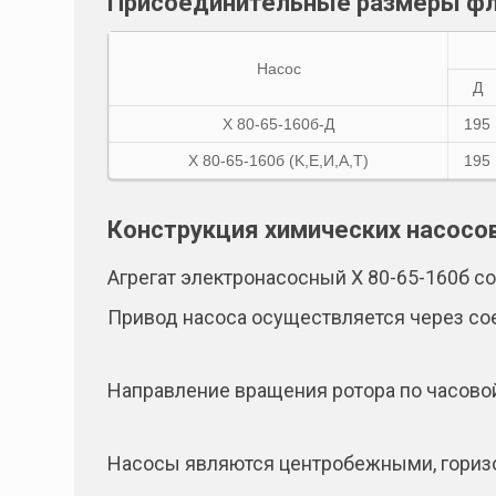
Присоединительные размеры ф
Насос
Д
X 80-65-160б-Д
195
X 80-65-160б (K,E,И,A,T)
195
Конструкция химических насосо
Агрегат электронасосный Х 80-65-160б со
Привод насоса осуществляется через со
Направление вращения ротора по часовой
Насосы являются центробежными, горизо