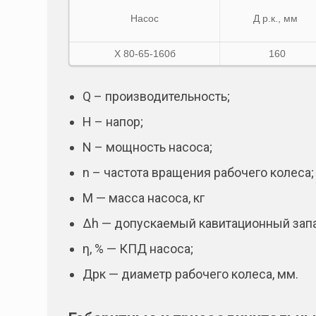
Насос
Д р.к., мм
Х 80-65-160б
160
Q – производительность;
Н – напор;
N – мощность насоса;
n – частота вращения рабочего колеса;
М — масса насоса, кг
Δh — допускаемый кавитационный запа
η, % — КПД насоса;
Дрк — диаметр рабочего колеса, мм.