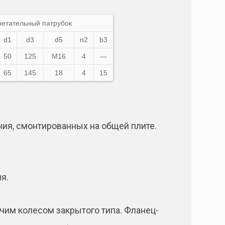
нетательный патрубок
d1
d3
d5
n2
b3
50
125
М16
4
—
65
145
18
4
15
ния, смонтированных на общей плите.
я.
им колесом закрытого типа. Фланец-