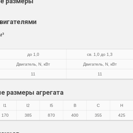
ые размеры
двигателями
м³
до 1,0
св. 1,0 до 1,3
Двигатель,
N
, кВт
Двигатель,
N
, кВт
11
11
е размеры агрегата
l1
l2
l5
B
C
H
170
385
870
400
355
425