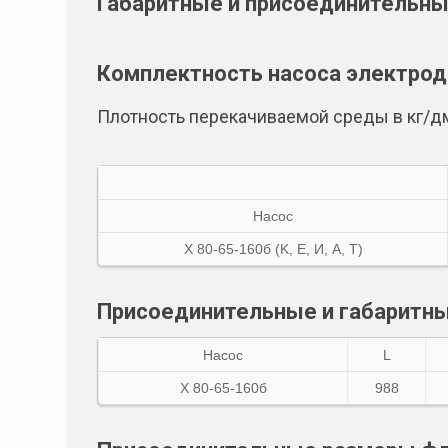
Габаритные и присоединительн
Комплектность насоса электро
Плотность перекачиваемой среды в кг/д
Насос
Х 80-65-160б (K, E, И, A, Т)
Присоединительные и габаритны
Насос
L
Х 80-65-160б
988