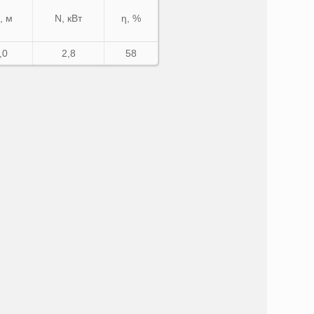
, м
N, кВт
η, %
,0
2,8
58