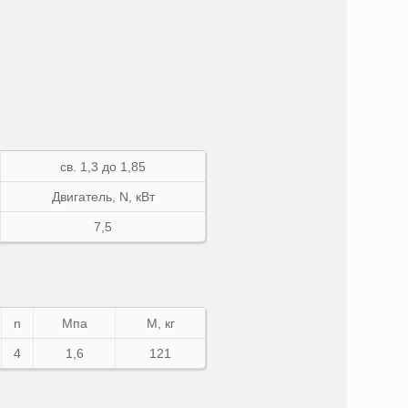
св. 1,3 до 1,85
Двигатель,
N
, кВт
7,5
n
Мпа
М, кг
4
1,6
121