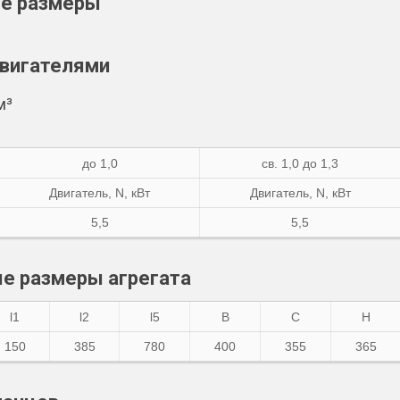
ые размеры
двигателями
м³
до 1,0
св. 1,0 до 1,3
Двигатель,
N
, кВт
Двигатель,
N
, кВт
5,5
5,5
е размеры агрегата
l1
l2
l5
B
C
H
150
385
780
400
355
365