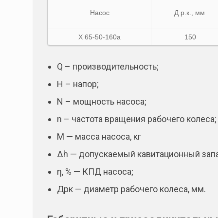
Насос
Д р.к., мм
Х 65-50-160а
150
Q – производительность;
Н – напор;
N – мощность насоса;
n – частота вращения рабочего колеса;
М — масса насоса, кг
Δh — допускаемый кавитационный запа
η, % — КПД насоса;
Дрк — диаметр рабочего колеса, мм.