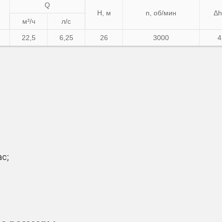
Q
Н, м
n, об/мин
Δh
м³/ч
л/с
22,5
6,25
26
3000
4
с;