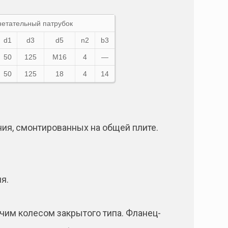
нетательный патрубок
d1
d3
d5
n2
b3
50
125
М16
4
—
50
125
18
4
14
ния, смонтированных на общей плите.
я.
им колесом закрытого типа. Фланец-