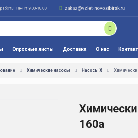
zakaz@vzlet-novosibirsk.ru
работы: Пн-Пт 9.00-18.00
ты
Опросные листы
Доставка
О нас
Контак
ование
Химические насосы
Насосы Х
Химический
Химический
160а