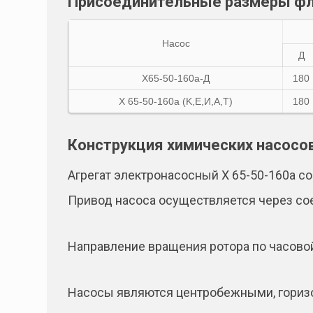
Присоединительные размеры ф
Насос
Д
X65-50-160а-Д
180
X 65-50-160а (K,E,И,A,T)
180
Конструкция химических насосо
Агрегат электронасосный Х 65-50-160а со
Привод насоса осуществляется через со
Направление вращения ротора по часовой
Насосы являются центробежными, горизо