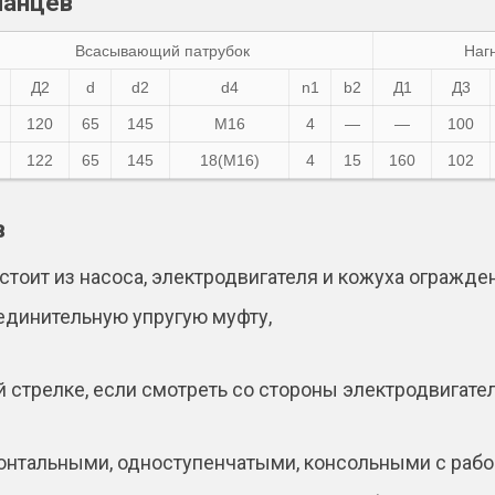
ланцев
Всасывающий патрубок
Наг
Д2
d
d2
d4
n1
b2
Д1
Д3
120
65
145
М16
4
—
—
100
122
65
145
18(М16)
4
15
160
102
в
стоит из насоса, электродвигателя и кожуха огражде
единительную упругую муфту,
 стрелке, если смотреть со стороны электродвигател
нтальными, одноступенчатыми, консольными с рабоч