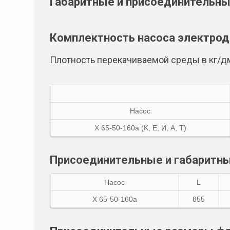
Габаритные и присоединительн
Комплектность насоса электро
Плотность перекачиваемой среды в кг/д
Насос
Х 65-50-160а (K, E, И, A, Т)
Присоединительные и габаритны
Насос
L
Х 65-50-160а
855