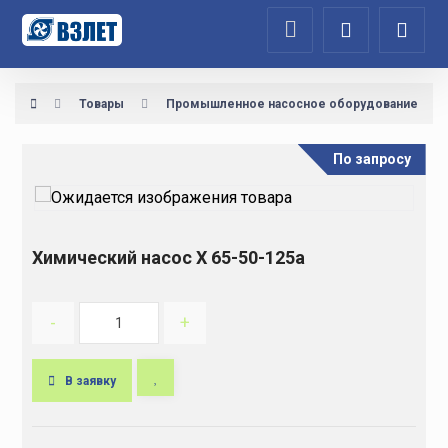
Товары
Промышленное насосное оборудование
По запросу
Химический насос Х 65-50-125а
-
+
В заявку
A
l