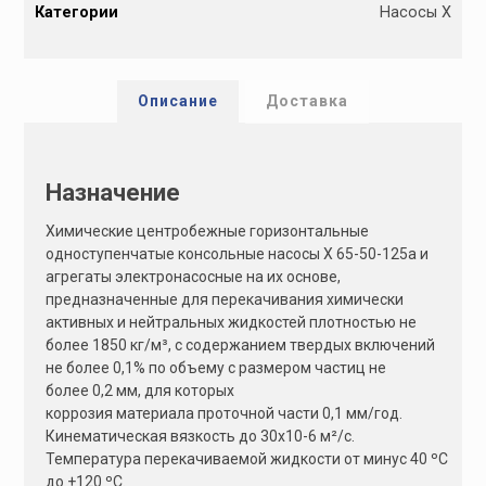
Категории
Насосы Х
t
e
r
n
Описание
Доставка
a
t
i
Назначение
v
e
Химические центробежные горизонтальные
:
одноступенчатые консольные насосы Х 65-50-125а и
агрегаты электронасосные на их основе,
предназначенные для перекачивания химически
активных и нейтральных жидкостей плотностью не
более 1850 кг/м³, с содержанием твердых включений
не более 0,1% по объему с размером частиц не
более 0,2 мм, для которых
коррозия материала проточной части 0,1 мм/год.
Кинематическая вязкость до 30х10-6 м²/с.
Температура перекачиваемой жидкости от минус 40 ºС
до +120 ºС.