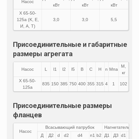
Насос
кВт
кВт
кВт
Х 65-50-
125а (K, E,
3,0
3,0
5,5
И, A, Т)
Присоединительные и габаритные
размеры агрегата
М,
Насос
L
l1
l2
l5
B
C
H
n
Мпа
кг
Х 65-50-
835
150
385
750
400
355
315
4
1
102
125а
Присоединительные размеры
фланцев
Всасывающий патрубок
Нагнетательный 
Насос
Д
Д2
d
d2
d4
n1
b2
Д1
Д3
d1
d3