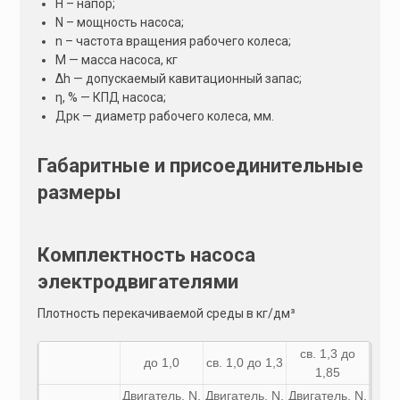
Н – напор;
N – мощность насоса;
n – частота вращения рабочего колеса;
М — масса насоса, кг
Δh — допускаемый кавитационный запас;
η, % — КПД насоса;
Дрк — диаметр рабочего колеса, мм.
Габаритные и присоединительные
размеры
Комплектность насоса
электродвигателями
Плотность перекачиваемой среды в кг/дм³
св. 1,3 до
до 1,0
св. 1,0 до 1,3
1,85
Двигатель,
N
,
Двигатель,
N
,
Двигатель,
N
,