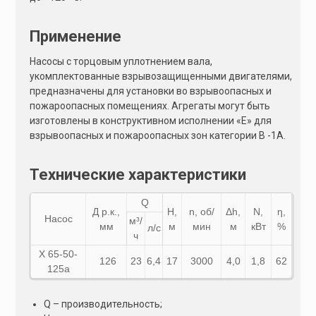
Применение
Насосы с торцовым уплотнением вала,
укомплектованные взрывозащищенными двигателями,
предназначены для установки во взрывоопасных и
пожароопасных помещениях. Агрегаты могут быть
изготовлены в конструктивном исполнении «Е» для
взрывоопасных и пожароопасных зон категории В -1А.
Технические характеристики
Q
Д р.к.,
Н,
n, об/
Δh,
N,
η,
Насос
м³/
мм
м
мин
м
кВт
%
л/с
ч
Х 65-50-
126
23
6,4
17
3000
4,0
1,8
62
125а
Q – производительность;