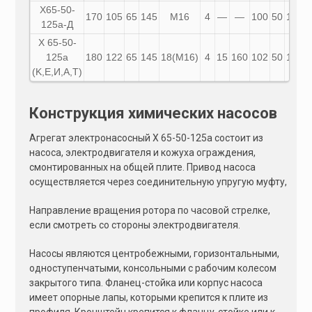
X65-50-
170
105
65
145
М16
4
—
—
100
50
125
125а-Д
X 65-50-
125а
180
122
65
145
18(М16)
4
15
160
102
50
125
(K,E,И,A,T)
Конструкция химических насосов
Агрегат электронасосный Х 65-50-125а состоит из
насоса, электродвигателя и кожуха ограждения,
смонтированных на общей плите. Привод насоса
осуществляется через соединительную упругую муфту,
Направление вращения ротора по часовой стрелке,
если смотреть со стороны электродвигателя.
Насосы являются центробежными, горизонтальными,
одноступенчатыми, консольными с рабочим колесом
закрытого типа. Фланец-стойка или корпус насоса
имеет опорные лапы, которыми крепится к плите из
профиля. Кронштейн крепится к фланцу-стойке или к