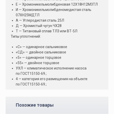
Е — Хромоникельмолибденовая 12Х18Н12М3ТЛ
И — Хромоникельмолибденомедистая сталь
07ХН25МДТЛ
А — Углеродистая сталь 25Л
Д — Хромистый чугун ЧХ28
Т — Титановый сплав ТЛ3 или ВТ-5Л
Типы уплотнений:
«С» — одинарное сальниковое
«СД» — двойное сальниковое
«5» — одинарное торцовое
«55» — двойное торцовое
УХЛ — климатическое исполнение насоса
по ГОСТ15150-69.;
4 — категория его размещения на объекте
по ГОСТ15150-69.;
Похожие товары