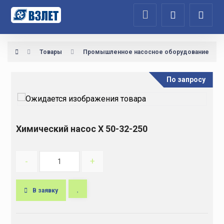
Товары
Промышленное насосное оборудование
По запросу
Химический насос Х 50-32-250
-
+
В заявку
A
l