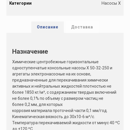
Категории
Насосы Х
t
e
r
n
Описание
Доставка
a
t
i
Назначение
v
e
Химические центробежные горизонтальные
:
одноступенчатые консольные насосы Х 50-32-250 и
агрегаты электронасосные на их основе,
предназначенные для перекачивания химически
активных и нейтральных жидкостей плотностью не
более 1850 кг/м³, с содержанием твердых включений
не более 0,1% по объему с размером частиц не
более 0,2 мм, для которых
коррозия материала проточной части 0,1 мм/год.
Кинематическая вязкость до 30х10-6 м²/с.
Температура перекачиваемой жидкости от минус 40 ºС
до +120 ºС.