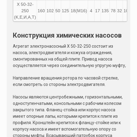
Х 50-32-
250
160
102
50
125
18(М16)
4
17
135
78
32
100
1
(K,E,И,A,Т)
Конструкция химических насосов
Агрегат электронасосный Х 50-32-250 состоит из
насоса, электродвигателя и кожуха ограждения,
смонтированных на общей плите. Привод насоса
осуществляется через соединительную упругую муфту,
Направление вращения ротора по часовой стрелке,
если смотреть со стороны электродвигателя.
Насосы являются центробежными, горизонтальными,
одноступенчатыми, консольными с рабочим колесом
закрытого типа. Фланец-стойка или корпус насоса
имеет опорные лапы, которыми крепится к плите из
профиля. Кронштейн крепится к фланцу-стойке или к
корпусу насоса и имеет вспомогательную опору со
стороны муфты. Всасывающий патрубок корпуса