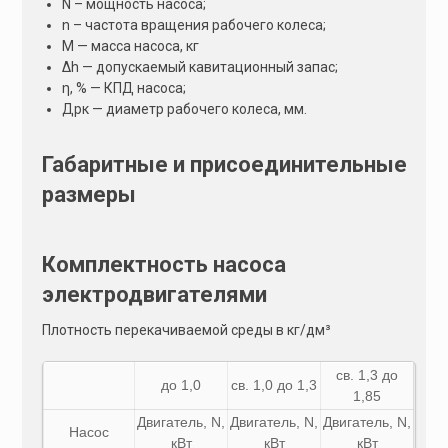
N – мощность насоса;
n – частота вращения рабочего колеса;
М — масса насоса, кг
Δh — допускаемый кавитационный запас;
η, % — КПД насоса;
Дрк — диаметр рабочего колеса, мм.
Габаритные и присоединительные
размеры
Комплектность насоса
электродвигателями
Плотность перекачиваемой среды в кг/дм³
св. 1,3 до
до 1,0
св. 1,0 до 1,3
1,85
Двигатель,
N
,
Двигатель,
N
,
Двигатель,
N
,
Насос
кВт
кВт
кВт