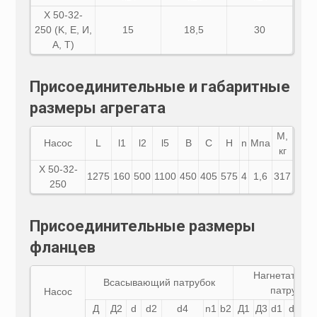
Х 50-32-
250 (K, E, И,
15
18,5
30
A, Т)
Присоединительные и габаритные
размеры агрегата
М,
Насос
L
l1
l2
l5
B
C
H
n
Мпа
кг
Х 50-32-
1275
160
500
1100
450
405
575
4
1,6
317
250
Присоединительные размеры
фланцев
Нагнетатель
Всасывающий патрубок
патрубок
Насос
Д
Д2
d
d2
d4
n1
b2
Д1
Д3
d1
d3
d