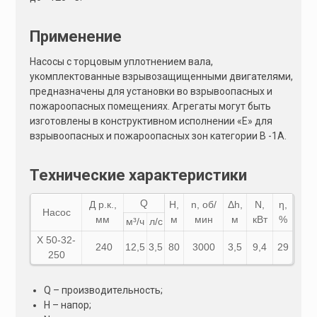
Применение
Насосы с торцовым уплотнением вала,
укомплектованные взрывозащищенными двигателями,
предназначены для установки во взрывоопасных и
пожароопасных помещениях. Агрегаты могут быть
изготовлены в конструктивном исполнении «Е» для
взрывоопасных и пожароопасных зон категории В -1А.
Технические характеристики
Q
Д р.к.,
Н,
n, об/
Δh,
N,
η,
Насос
мм
м
мин
м
кВт
%
м³/ч
л/с
Х 50-32-
240
12,5
3,5
80
3000
3,5
9,4
29
250
Q – производительность;
Н – напор;