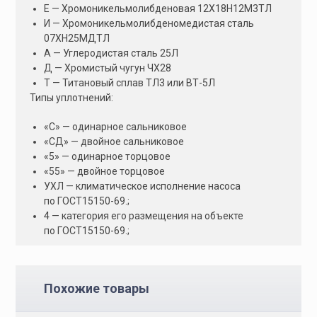
Е — Хромоникельмолибденовая 12Х18Н12М3ТЛ
И — Хромоникельмолибденомедистая сталь
07ХН25МДТЛ
А — Углеродистая сталь 25Л
Д — Хромистый чугун ЧХ28
Т — Титановый сплав ТЛ3 или ВТ-5Л
Типы уплотнений:
«С» — одинарное сальниковое
«СД» — двойное сальниковое
«5» — одинарное торцовое
«55» — двойное торцовое
УХЛ — климатическое исполнение насоса
по ГОСТ15150-69.;
4 — категория его размещения на объекте
по ГОСТ15150-69.;
Похожие товары