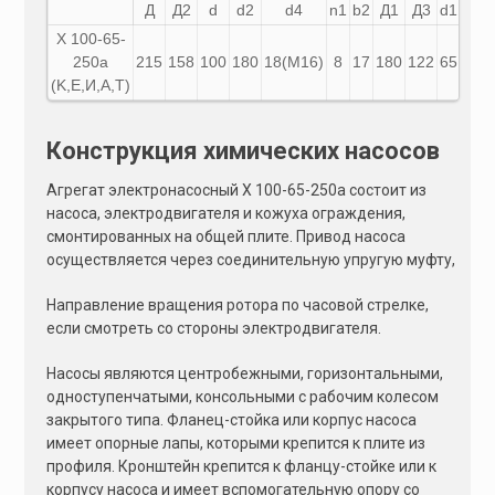
Д
Д2
d
d2
d4
n1
b2
Д1
Д3
d1
d3
X 100-65-
250а
215
158
100
180
18(М16)
8
17
180
122
65
145
(K,E,И,A,T)
Конструкция химических насосов
Агрегат электронасосный Х 100-65-250а состоит из
насоса, электродвигателя и кожуха ограждения,
смонтированных на общей плите. Привод насоса
осуществляется через соединительную упругую муфту,
Направление вращения ротора по часовой стрелке,
если смотреть со стороны электродвигателя.
Насосы являются центробежными, горизонтальными,
одноступенчатыми, консольными с рабочим колесом
закрытого типа. Фланец-стойка или корпус насоса
имеет опорные лапы, которыми крепится к плите из
профиля. Кронштейн крепится к фланцу-стойке или к
корпусу насоса и имеет вспомогательную опору со