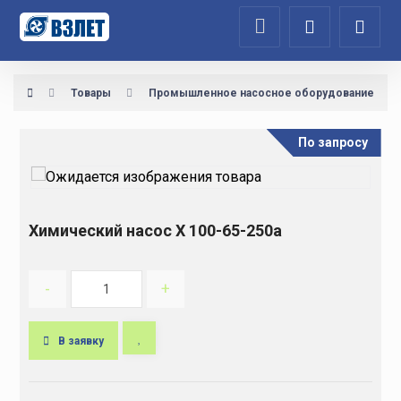
Товары
Промышленное насосное оборудование
По запросу
Химический насос Х 100-65-250а
-
+
В заявку
A
l