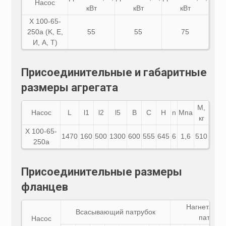
Насос
кВт
кВт
кВт
Х 100-65-
250а (K, E,
55
55
75
И, A, Т)
Присоединительные и габаритные
размеры агрегата
М,
Насос
L
l1
l2
l5
B
C
H
n
Мпа
кг
Х 100-65-
1470
160
500
1300
600
555
645
6
1,6
510
250а
Присоединительные размеры
фланцев
Нагнетател
Всасывающий патрубок
патрубо
Насос