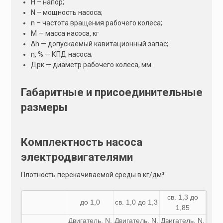
Н – напор;
N – мощность насоса;
n – частота вращения рабочего колеса;
М — масса насоса, кг
Δh — допускаемый кавитационный запас;
η, % — КПД насоса;
Дрк — диаметр рабочего колеса, мм.
Габаритные и присоединительные
размеры
Комплектность насоса
электродвигателями
Плотность перекачиваемой среды в кг/дм³
св. 1,3 до
до 1,0
св. 1,0 до 1,3
1,85
Двигатель,
N
,
Двигатель,
N
,
Двигатель,
N
,