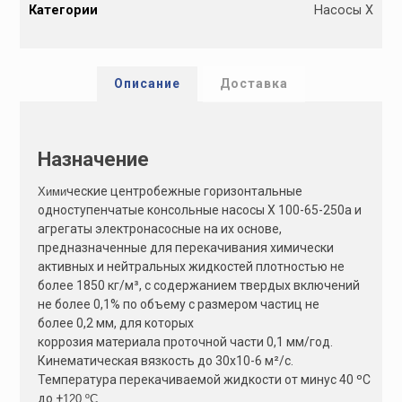
Категории
Насосы Х
t
e
r
n
Описание
Доставка
a
t
i
Назначение
v
e
ческие центробежные горизонтальные
Хими
:
одноступенчатые консольные насосы Х 100-65-250а и
агрегаты электронасосные на их основе,
предназначенные для перекачивания химически
активных и нейтральных жидкостей плотностью не
более 1850 кг/м³, с содержанием твердых включений
не более 0,1% по объему с размером частиц не
более 0,2 мм, для которых
коррозия материала проточной части 0,1 мм/год.
Кинематическая вязкость до 30х10-6 м²/с.
Температура перекачиваемой жидкости от минус 40 ºС
до +
120 ºС.