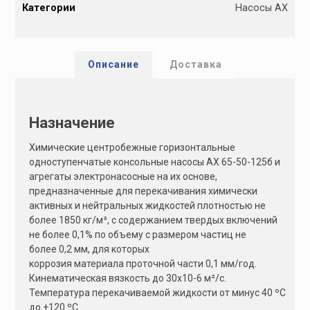
Категории
Насосы АХ
t
e
r
n
Описание
Доставка
a
t
i
Назначение
v
e
Химические центробежные горизонтальные
:
одноступенчатые консольные насосы АХ 65-50-125б и
агрегаты электронасосные на их основе,
предназначенные для перекачивания химически
активных и нейтральных жидкостей плотностью не
более 1850 кг/м³, с содержанием твердых включений
не более 0,1% по объему с размером частиц не
более 0,2 мм, для которых
коррозия материала проточной части 0,1 мм/год.
Кинематическая вязкость до 30х10-6 м²/с.
Температура перекачиваемой жидкости от минус 40 ºС
до +120 ºС.