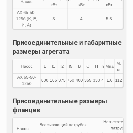
Насос
кВт
кВт
кВт
АХ 65-50-
125б (K, E,
3
4
5,5
И, A)
Присоединительные и габаритные
размеры агрегата
М,
Насос
L
l1
l2
l5
B
C
H
n
Мпа
кг
АХ
65-50-
800
165
375
750
400
355
330
4
1,6
112
125б
Присоединительные размеры
фланцев
Нагнетательн
Всасывающий патрубок
патрубок
Насос