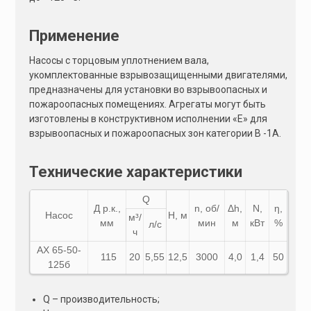
Применение
Насосы с торцовым уплотнением вала,
укомплектованные взрывозащищенными двигателями,
предназначены для установки во взрывоопасных и
пожароопасных помещениях. Агрегаты могут быть
изготовлены в конструктивном исполнении «Е» для
взрывоопасных и пожароопасных зон категории В -1А.
Технические характеристики
Q
Д р.к.,
n, об/
Δh,
N,
η,
Насос
Н, м
м³/
мм
мин
м
кВт
%
л/с
ч
АХ 65-50-
115
20
5,55
12,5
3000
4,0
1,4
50
125б
Q – производительность;