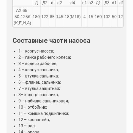
Д
Д2
d
d2
d4
n1
b2
Д1
Д3
d1
d3
d5
АХ
65-
50-125б
180
122
65
145
18(М16)
4
15
160
102
50
125
18
(K,E,И,A)
Составные части насоса
1 – корпус насоса;
2 – гайка рабочего колеса;
3 – колесо рабочее;
4 – корпус сальника;
5 – втулка сальника;
6 – фланец сальника;
7 – втулка защитная;
8– кольцо сальника;
9 – набивка сальниковая;
10 – отбойник;
11 – крышка подшипника;
12 – кронштейн;
13 – вал;
14 – опора;