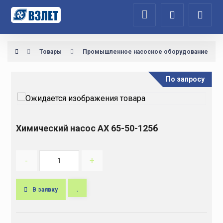
Товары
Промышленное насосное оборудование
По запросу
Химический насос АХ 65-50-125б
-
+
В заявку
A
l