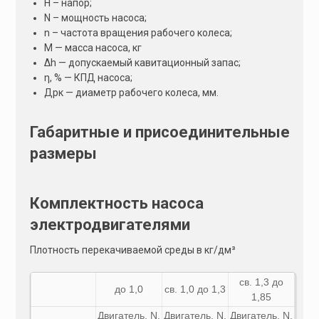
Н – напор;
N – мощность насоса;
n – частота вращения рабочего колеса;
М — масса насоса, кг
Δh — допускаемый кавитационный запас;
η, % — КПД насоса;
Дрк — диаметр рабочего колеса, мм.
Габаритные и присоединительные
размеры
Комплектность насоса
электродвигателями
Плотность перекачиваемой среды в кг/дм³
св. 1,3 до
до 1,0
св. 1,0 до 1,3
1,85
Двигатель,
N
,
Двигатель,
N
,
Двигатель,
N
,