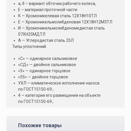
а, б – вариант обточки рабочего колеса,
Е – материал проточной части
К — Хромоникелевая сталь 12Х18Н10ТЛ
Е — Хромоникельмолибденовая 12Х18Н12М3ТЛ
И — Хромоникельмолибденомедистая сталь
07ХН25МДТЛ
А — Углеродистая сталь 25Л
Типы уплотнений:
«С» — одинарное сальниковое
«СД» — двойное сальниковое
«5» — одинарное торцовое
«55» — двойное торцовое
УХЛ — климатическое исполнение насоса
по ГОСТ15150-69.;
4 — категория его размещения на объекте
по ГОСТ15150-69.;
Похожие товары