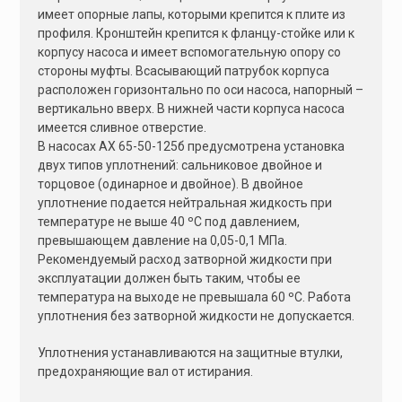
имеет опорные лапы, которыми крепится к плите из
профиля. Кронштейн крепится к фланцу-стойке или к
корпусу насоса и имеет вспомогательную опору со
стороны муфты. Всасывающий патрубок корпуса
расположен горизонтально по оси насоса, напорный –
вертикально вверх. В нижней части корпуса насоса
имеется сливное отверстие.
В насосах АХ 65-50-125б предусмотрена установка
двух типов уплотнений: сальниковое двойное и
торцовое (одинарное и двойное). В двойное
уплотнение подается нейтральная жидкость при
температуре не выше 40 ºС под давлением,
превышающем давление на 0,05-0,1 МПа.
Рекомендуемый расход затворной жидкости при
эксплуатации должен быть таким, чтобы ее
температура на выходе не превышала 60 ºС. Работа
уплотнения без затворной жидкости не допускается.
Уплотнения устанавливаются на защитные втулки,
предохраняющие вал от истирания.