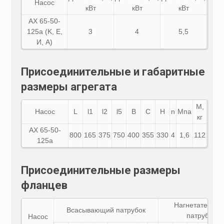
Насос
кВт
кВт
кВт
АХ 65-50-
125а (K, E,
3
4
5,5
И, A)
Присоединительные и габаритные
размеры агрегата
М,
Насос
L
l1
l2
l5
B
C
H
n
Мпа
кг
АХ
65-50-
800
165
375
750
400
355
330
4
1,6
112
125а
Присоединительные размеры
фланцев
Нагнетательн
Всасывающий патрубок
патрубок
Насос