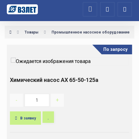
Товары
Промышленное насосное оборудование
По запросу
Химический насос АХ 65-50-125а
-
+
В заявку
A
l