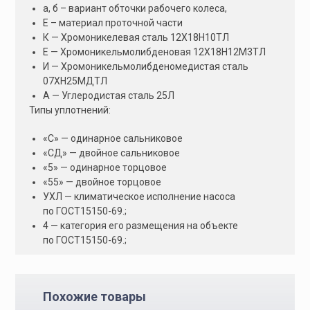
а, б – вариант обточки рабочего колеса,
Е – материал проточной части
К — Хромоникелевая сталь 12Х18Н10ТЛ
Е — Хромоникельмолибденовая 12Х18Н12М3ТЛ
И — Хромоникельмолибденомедистая сталь
07ХН25МДТЛ
А — Углеродистая сталь 25Л
Типы уплотнений:
«С» — одинарное сальниковое
«СД» — двойное сальниковое
«5» — одинарное торцовое
«55» — двойное торцовое
УХЛ — климатическое исполнение насоса
по ГОСТ15150-69.;
4 — категория его размещения на объекте
по ГОСТ15150-69.;
Похожие товары