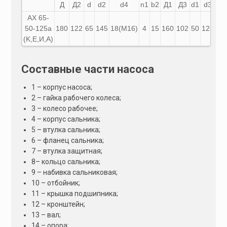
Д
Д2
d
d2
d4
n1
b2
Д1
Д3
d1
d3
d5
АХ
65-
50-125а
180
122
65
145
18(М16)
4
15
160
102
50
125
18
(K,E,И,A)
Составные части насоса
1 – корпус насоса;
2 – гайка рабочего колеса;
3 – колесо рабочее;
4 – корпус сальника;
5 – втулка сальника;
6 – фланец сальника;
7 – втулка защитная;
8– кольцо сальника;
9 – набивка сальниковая;
10 – отбойник;
11 – крышка подшипника;
12 – кронштейн;
13 – вал;
14 – опора;