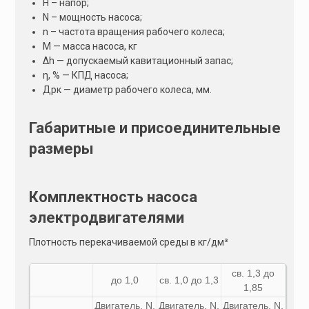
Н – напор;
N – мощность насоса;
n – частота вращения рабочего колеса;
М — масса насоса, кг
Δh — допускаемый кавитационный запас;
η, % — КПД насоса;
Дрк — диаметр рабочего колеса, мм.
Габаритные и присоединительные
размеры
Комплектность насоса
электродвигателями
Плотность перекачиваемой среды в кг/дм³
св. 1,3 до
до 1,0
св. 1,0 до 1,3
1,85
Двигатель,
N
,
Двигатель,
N
,
Двигатель,
N
,