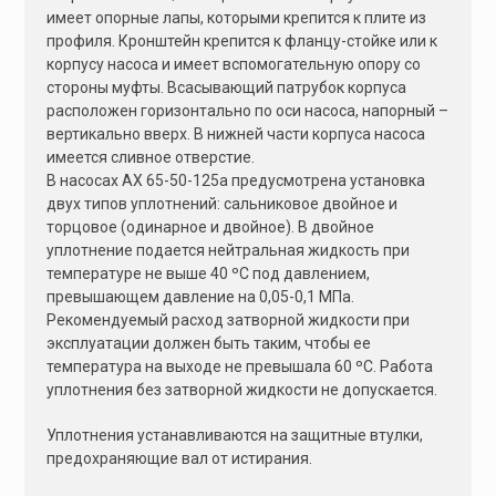
имеет опорные лапы, которыми крепится к плите из
профиля. Кронштейн крепится к фланцу-стойке или к
корпусу насоса и имеет вспомогательную опору со
стороны муфты. Всасывающий патрубок корпуса
расположен горизонтально по оси насоса, напорный –
вертикально вверх. В нижней части корпуса насоса
имеется сливное отверстие.
В насосах АХ 65-50-125а предусмотрена установка
двух типов уплотнений: сальниковое двойное и
торцовое (одинарное и двойное). В двойное
уплотнение подается нейтральная жидкость при
температуре не выше 40 ºС под давлением,
превышающем давление на 0,05-0,1 МПа.
Рекомендуемый расход затворной жидкости при
эксплуатации должен быть таким, чтобы ее
температура на выходе не превышала 60 ºС. Работа
уплотнения без затворной жидкости не допускается.
Уплотнения устанавливаются на защитные втулки,
предохраняющие вал от истирания.