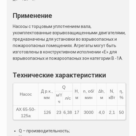
Применение
Насосы с торцовым уплотнением вала,
укомплектованные взрывозащищенными двигателями,
предназначены для установки во взрывоопасных и
пожароопасных помещениях. Агрегаты могут быть
изготовлены в конструктивном исполнении «Е» для
взрывоопасных и пожароопасных зон категории В -1А.
Технические характеристики
Q
Д р.к.,
Н,
n, об/
Δh,
N,
η,
Насос
м³/
мм
м
мин
м
кВт
%
л/с
ч
АХ 65-50-
126
23
6,38
17
3000
4,0
2,1
50
125а
Q – производительность;