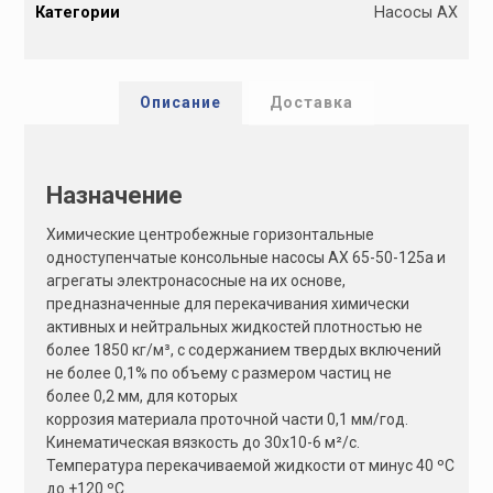
Категории
Насосы АХ
t
e
r
n
Описание
Доставка
a
t
i
Назначение
v
e
Химические центробежные горизонтальные
:
одноступенчатые консольные насосы АХ 65-50-125а и
агрегаты электронасосные на их основе,
предназначенные для перекачивания химически
активных и нейтральных жидкостей плотностью не
более 1850 кг/м³, с содержанием твердых включений
не более 0,1% по объему с размером частиц не
более 0,2 мм, для которых
коррозия материала проточной части 0,1 мм/год.
Кинематическая вязкость до 30х10-6 м²/с.
Температура перекачиваемой жидкости от минус 40 ºС
до +120 ºС.