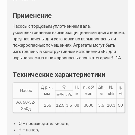
Применение
Насосы с торцовым уплотнением вала,
укомплектованные взрывозащищенными двигателями,
предназначены для установки во взрывоопасных и
пожароопасных помещениях. Агрегаты могут быть
изготовлены в конструктивном исполнении «Е» для
взрывоопасных и пожароопасных зон категории В -1А.
Технические характеристики
Q
Д р.к.,
Н,
n, об/
Δh,
N,
η,
Насос
мм
м
мин
м
кВт
%
м³/ч
л/с
АХ 50-32-
255
12,5
3,5
88
3000
3,5
10,3
50
250д
Q – производительность;
Н – напор;