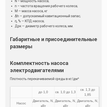
N – мощность насоса;
n – частота вращения рабочего колеса;
М — масса насоса, кг
Δh — допускаемый кавитационный запас;
η, % — КПД насоса;
Дрк — диаметр рабочего колеса, мм.
Габаритные и присоединительные
размеры
Комплектность насоса
электродвигателями
Плотность перекачиваемой среды в кг/дм³
св. 1,3 до
до 1,0
св. 1,0 до 1,3
1,85
Двигатель,
N
,
Двигатель,
N
,
Двигатель,
N
,
Насос
кВт
кВт
кВт