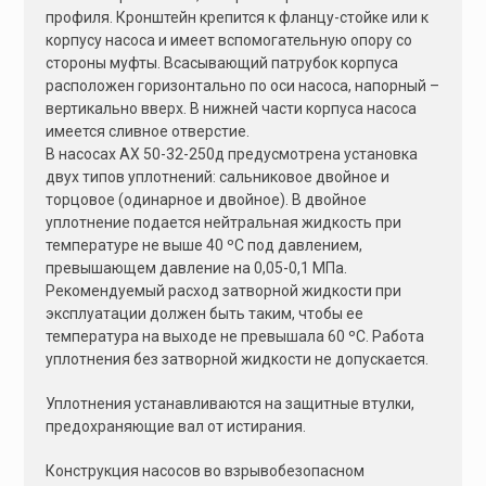
профиля. Кронштейн крепится к фланцу-стойке или к
корпусу насоса и имеет вспомогательную опору со
стороны муфты. Всасывающий патрубок корпуса
расположен горизонтально по оси насоса, напорный –
вертикально вверх. В нижней части корпуса насоса
имеется сливное отверстие.
В насосах АХ 50-32-250д предусмотрена установка
двух типов уплотнений: сальниковое двойное и
торцовое (одинарное и двойное). В двойное
уплотнение подается нейтральная жидкость при
температуре не выше 40 ºС под давлением,
превышающем давление на 0,05-0,1 МПа.
Рекомендуемый расход затворной жидкости при
эксплуатации должен быть таким, чтобы ее
температура на выходе не превышала 60 ºС. Работа
уплотнения без затворной жидкости не допускается.
Уплотнения устанавливаются на защитные втулки,
предохраняющие вал от истирания.
Конструкция насосов во взрывобезопасном