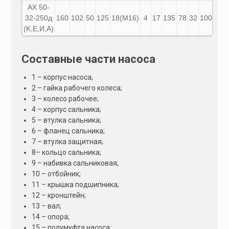
АХ
50-
32-250д
160
102
50
125
18(М16)
4
17
135
78
32
100
18
(K,E,И,A)
Составные части насоса
1 – корпус насоса;
2 – гайка рабочего колеса;
3 – колесо рабочее;
4 – корпус сальника;
5 – втулка сальника;
6 – фланец сальника;
7 – втулка защитная;
8– кольцо сальника;
9 – набивка сальниковая;
10 – отбойник;
11 – крышка подшипника;
12 – кронштейн;
13 – вал;
14 – опора;
15 – полумуфта насоса;