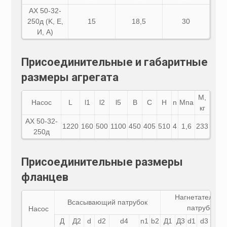
АХ 50-32-
250д (K, E,
15
18,5
30
И, A)
Присоединительные и габаритные
размеры агрегата
М,
Насос
L
l1
l2
l5
B
C
H
n
Мпа
кг
АХ
50-32-
1220
160
500
1100
450
405
510
4
1,6
233
250д
Присоединительные размеры
фланцев
Нагнетательны
Всасывающий патрубок
патрубок
Насос
Д
Д2
d
d2
d4
n1
b2
Д1
Д3
d1
d3
d5