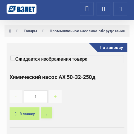
Товары
Промышленное насосное оборудование
По запросу
Химический насос АХ 50-32-250д
-
+
В заявку
A
l