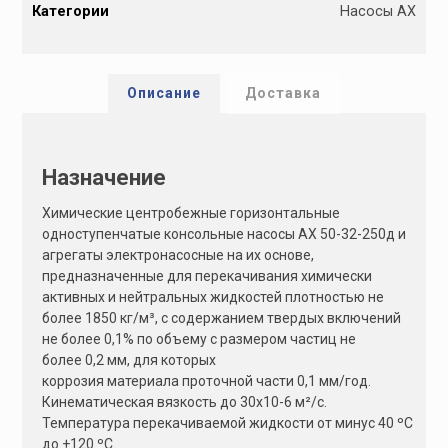
Категории
Насосы АХ
t
e
r
n
Описание
Доставка
a
t
i
Назначение
v
e
Химические центробежные горизонтальные
:
одноступенчатые консольные насосы АХ 50-32-250д и
агрегаты электронасосные на их основе,
предназначенные для перекачивания химически
активных и нейтральных жидкостей плотностью не
более 1850 кг/м³, с содержанием твердых включений
не более 0,1% по объему с размером частиц не
более 0,2 мм, для которых
коррозия материала проточной части 0,1 мм/год.
Кинематическая вязкость до 30х10-6 м²/с.
Температура перекачиваемой жидкости от минус 40 ºС
до +120 ºС.