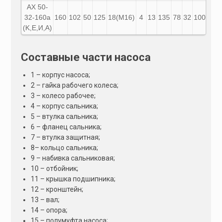
АХ
50-
32-160а
160
102
50
125
18(М16)
4
13
135
78
32
100
18
(K,E,И,A)
Составные части насоса
1 – корпус насоса;
2 – гайка рабочего колеса;
3 – колесо рабочее;
4 – корпус сальника;
5 – втулка сальника;
6 – фланец сальника;
7 – втулка защитная;
8– кольцо сальника;
9 – набивка сальниковая;
10 – отбойник;
11 – крышка подшипника;
12 – кронштейн;
13 – вал;
14 – опора;
15 – полумуфта насоса;