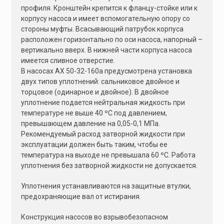
профиля. Кронштейн крепится к фланцу-стойке или к
корпусу насоса и имеет вспомогательную опору со
стороны муфты. Всасывающий патрубок корпуса
расположен горизонтально по оси насоса, напорный –
вертикально вверх. В нижней части корпуса насоса
имеется сливное отверстие.
В насосах АХ 50-32-160а предусмотрена установка
двух типов уплотнений: сальниковое двойное и
торцовое (одинарное и двойное). В двойное
уплотнение подается нейтральная жидкость при
температуре не выше 40 ºС под давлением,
превышающем давление на 0,05-0,1 МПа.
Рекомендуемый расход затворной жидкости при
эксплуатации должен быть таким, чтобы ее
температура на выходе не превышала 60 ºС. Работа
уплотнения без затворной жидкости не допускается.
Уплотнения устанавливаются на защитные втулки,
предохраняющие вал от истирания.
Конструкция насосов во взрывобезопасном