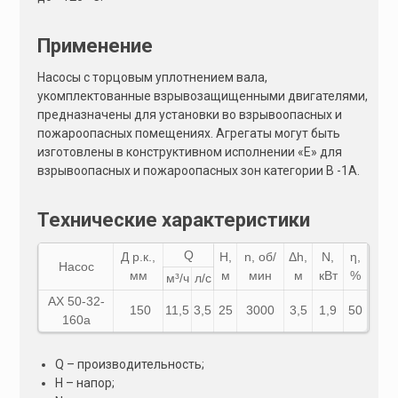
Применение
Насосы с торцовым уплотнением вала,
укомплектованные взрывозащищенными двигателями,
предназначены для установки во взрывоопасных и
пожароопасных помещениях. Агрегаты могут быть
изготовлены в конструктивном исполнении «Е» для
взрывоопасных и пожароопасных зон категории В -1А.
Технические характеристики
Q
Д р.к.,
Н,
n, об/
Δh,
N,
η,
Насос
мм
м
мин
м
кВт
%
м³/ч
л/с
АХ 50-32-
150
11,5
3,5
25
3000
3,5
1,9
50
160а
Q – производительность;
Н – напор;