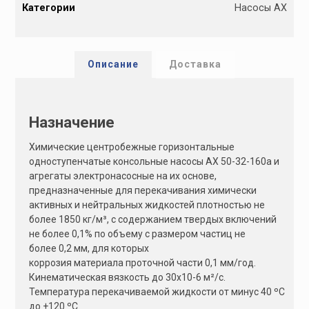
Категории
Насосы АХ
t
e
r
n
Описание
Доставка
a
t
i
Назначение
v
e
Химические центробежные горизонтальные
:
одноступенчатые консольные насосы АХ 50-32-160а и
агрегаты электронасосные на их основе,
предназначенные для перекачивания химически
активных и нейтральных жидкостей плотностью не
более 1850 кг/м³, с содержанием твердых включений
не более 0,1% по объему с размером частиц не
более 0,2 мм, для которых
коррозия материала проточной части 0,1 мм/год.
Кинематическая вязкость до 30х10-6 м²/с.
Температура перекачиваемой жидкости от минус 40 ºС
до +120 ºС.