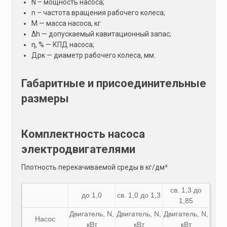
N – мощность насоса;
n – частота вращения рабочего колеса;
М — масса насоса, кг
Δh — допускаемый кавитационный запас;
η, % — КПД насоса;
Дрк — диаметр рабочего колеса, мм.
Габаритные и присоединительные
размеры
Комплектность насоса
электродвигателями
Плотность перекачиваемой среды в кг/дм³
св. 1,3 до
до 1,0
св. 1,0 до 1,3
1,85
Двигатель,
N
,
Двигатель,
N
,
Двигатель,
N
,
Насос
кВт
кВт
кВт