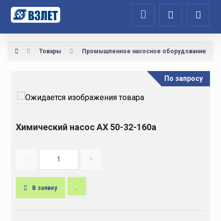
Товары
Промышленное насосное оборудование
По запросу
Химический насос АХ 50-32-160а
-
+
В заявку
A
l