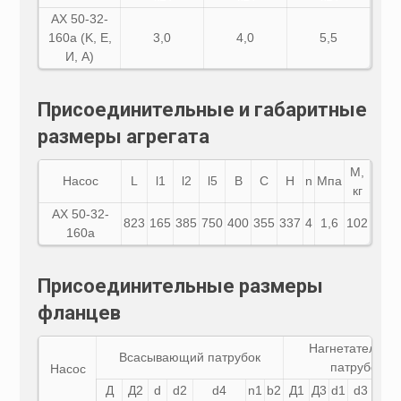
АХ 50-32-
160а (K, E,
3,0
4,0
5,5
И, A)
Присоединительные и габаритные
размеры агрегата
М,
Насос
L
l1
l2
l5
B
C
H
n
Мпа
кг
АХ
50-32-
823
165
385
750
400
355
337
4
1,6
102
160а
Присоединительные размеры
фланцев
Нагнетательны
Всасывающий патрубок
патрубок
Насос
Д
Д2
d
d2
d4
n1
b2
Д1
Д3
d1
d3
d5