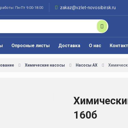
zakaz@vzlet-novosibirsk.ru
работы: Пн-Пт 9.00-18.00
ты
Опросные листы
Доставка
О нас
Контак
ование
Химические насосы
Насосы АХ
Химически
Химический
160б