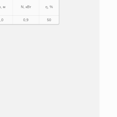
, м
N, кВт
η, %
,0
0,9
50