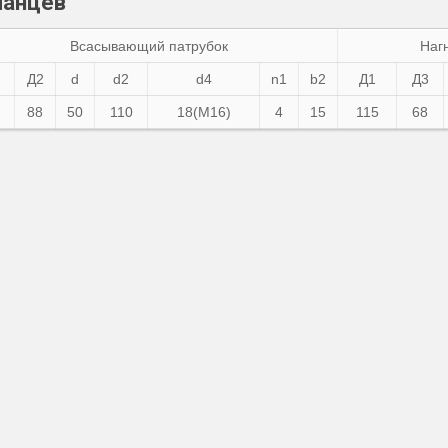
ланцев
Всасывающий патрубок
Наг
Д2
d
d2
d4
n1
b2
Д1
Д3
88
50
110
18(М16)
4
15
115
68