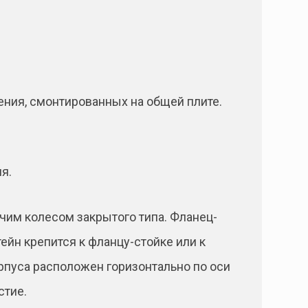
дения, смонтированных на общей плите.
я.
им колесом закрытого типа. Фланец-
ейн крепится к фланцу-стойке или к
рпуса расположен горизонтально по оси
стие.