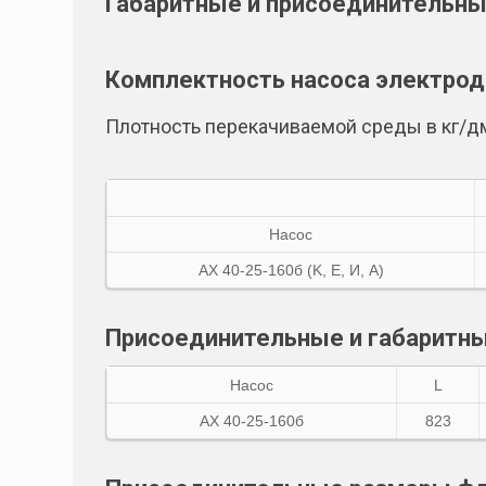
Габаритные и присоединительн
Комплектность насоса электро
Плотность перекачиваемой среды в кг/д
Насос
АХ 40-25-160б (K, E, И, A)
Присоединительные и габаритны
Насос
L
АХ 40-25-160б
823