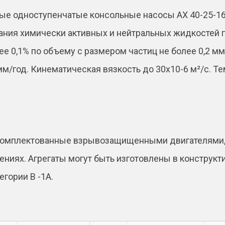
e
е одноступенчатые консольные насосы АХ 40-25-160
:
ния химически активных и нейтральных жидкостей пл
 0,1% по объему с размером частиц не более 0,2 мм
 мм/год. Кинематическая вязкость до 30х10-6 м²/с. 
укомплектованные взрывозащищенными двигателями,
иях. Агрегаты могут быть изготовлены в конструкт
гории В -1А.