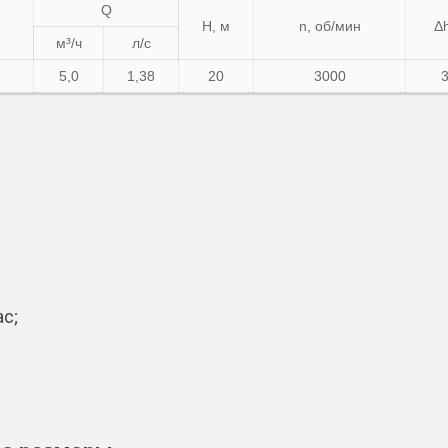
Q
Н, м
n, об/мин
Δh
м³/ч
л/с
5,0
1,38
20
3000
3
с;