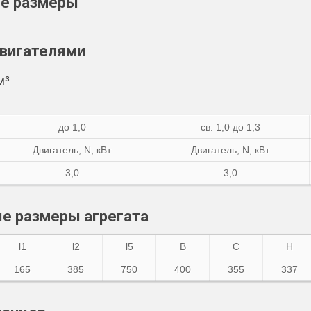
ые размеры
двигателями
м³
до 1,0
св. 1,0 до 1,3
Двигатель,
N
, кВт
Двигатель,
N
, кВт
3,0
3,0
е размеры агрегата
l1
l2
l5
B
C
H
165
385
750
400
355
337