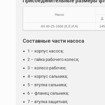
Присоединительные размеры ф
Насос
Д
АХ 40-25-160б (K,E,И,A)
145
Составные части насоса
1 – корпус насоса;
2 – гайка рабочего колеса;
3 – колесо рабочее;
4 – корпус сальника;
5 – втулка сальника;
6 – фланец сальника;
7 – втулка защитная;