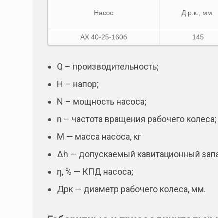
Насос
Д р.к., мм
АХ 40-25-160б
145
Q – производительность;
Н – напор;
N – мощность насоса;
n – частота вращения рабочего колеса;
М — масса насоса, кг
Δh — допускаемый кавитационный запа
η, % — КПД насоса;
Дрк — диаметр рабочего колеса, мм.