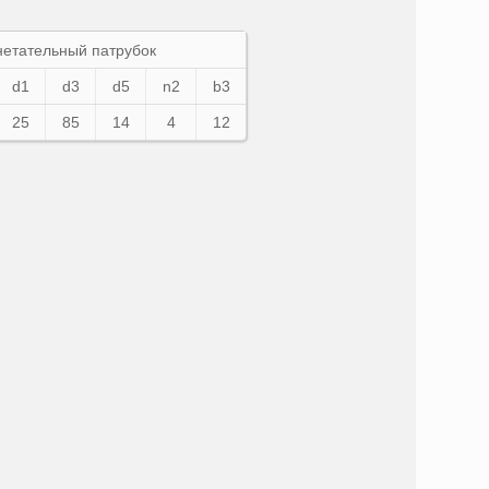
нетательный патрубок
d1
d3
d5
n2
b3
25
85
14
4
12