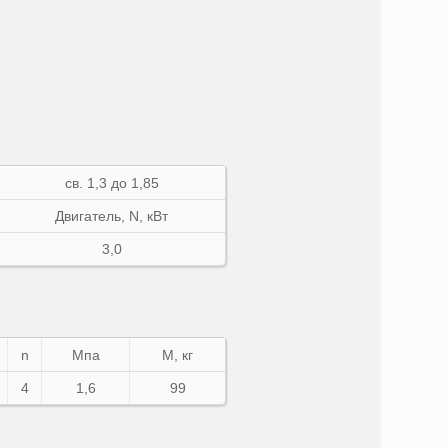
св. 1,3 до 1,85
Двигатель,
N
, кВт
3,0
n
Мпа
М, кг
4
1,6
99