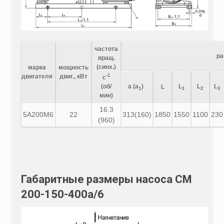
частота
ра
вращ.
(синх.)
марка
мощность
-1
двигателя
двиг., кВт
с
(об/
a (a
)
L
L
L
L
1
1
2
3
мин)
16.3
5А200М6
22
313(160)
1850
1550
1100
230
(960)
Габаритные размеры насоса СМ
200-150-400а/6