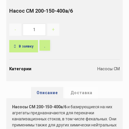
Насос СМ 200-150-400а/6
-
+
В заявку
A
l
Категории
Насосы СМ
t
e
r
n
Описание
Доставка
a
t
Насосы СМ 200-150-400а/6
и базирующиеся на них
i
агрегаты предназначаются для перекачки
v
канализационных стоков, в том числе фекальных. Они
e
применимы также для других химически нейтральных