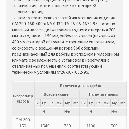
климатическое исполнение с категорией
размещения;
номер технических условий изготовления изделия.
СМ 200-150-400а/6 УХЛ3.1 ТУ 26-06-1672-95 – сточно-
массный насос с диаметрами входного отверстия 200
мм, выходного – 150 мм, рабочего колеса (исходным) –
400 мм со второй обточкой; с торцевым уплотнением,
со скоростью вращения ротора 960 обор/мин,
предназначенный для работы в холодном и умеренном
климате с возможностью установки в нерегулярно
отапливаемых помещениях, соответствующий
техническим условиям №26-06-1672-95.
Величина для патрубка
Всасывающий
Нагнетательный
Типоразмер
насоса
Fx
Fy
Fz
Mx
My
Mz
Fx
Fy
Fz
Mx
My
Mz
Н
Н∙м
Н
Н∙м
СМ 200-
150-
1540
730
1190
560