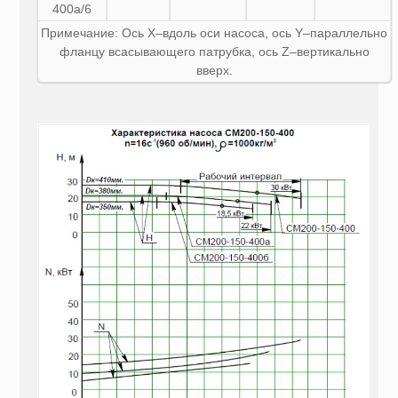
400а/6
Примечание: Ось X–вдоль оси насоса, ось Y–параллельно
фланцу всасывающего патрубка, ось Z–вертикально
вверх.