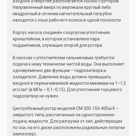
Входное отверстие располагается соосно с ротором.
Направленный вверх по вертикали круглый либо
квадратный в сечении нагнетательный патрубок
находится с осью рабочего колеса в одной плоскости.
Корпус насоса соединён с корпусом уплотнения
кронштейном, в котором установлена пара
подшипников, служащих опорой для ротора.
В насосах с уплотнителем сальниковым требуется
подача к нему технически чистой воды. Она выполняет
одновременно две функции – гидрозатвора и
охладителя. Давление воды должно превышать
входное в перекачиваемой жидкости минимум на 1–1,5
кгс/см² (в МПа – 0,1–0,15). Для уплотнения торцевого
гидрозатвор не нужен.
Центробежный ротор моделей СМ 200-150-400а/6 –
закрытого типа, рассчитанные на одностороннюю
подачу жидкости. Для разгрузки от сил, действующих
по оси, на его диске расположены радиальные лопатки
(импеллер).