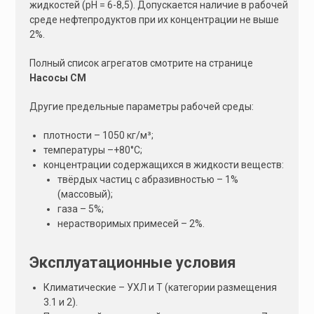
жидкостей (рН = 6-8,5). Допускается наличие в рабочей
:
среде нефтепродуктов при их концентрации не выше
2%.
Полный список агрегатов смотрите на странице
Насосы СМ
Другие предельные параметры рабочей среды:
плотности – 1050 кг/м³;
температуры –+80°С;
концентрации содержащихся в жидкости веществ:
твёрдых частиц с абразивностью – 1%
(массовый);
газа – 5%;
нерастворимых примесей – 2%.
Эксплуатационные условия
Климатические – УХЛ и Т (категории размещения
3.1 и 2).