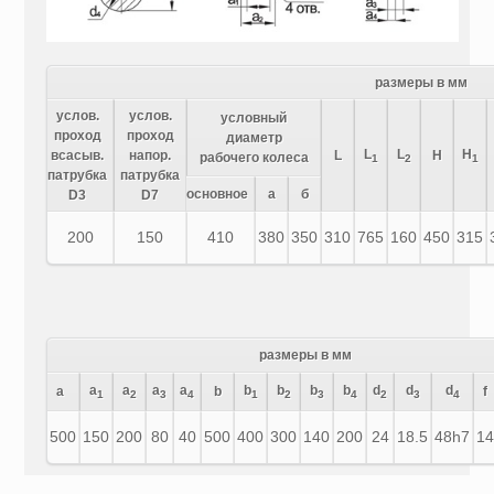
размеры в мм
услов.
услов.
условный
проход
проход
диаметр
L
L
H
всасыв.
напор.
L
H
рабочего колеса
1
2
1
патрубка
патрубка
основное
а
б
D3
D7
200
150
410
380
350
310
765
160
450
315
размеры в мм
a
a
a
a
b
b
b
b
d
d
d
a
b
f
1
2
3
4
1
2
3
4
2
3
4
500
150
200
80
40
500
400
300
140
200
24
18.5
48h7
1