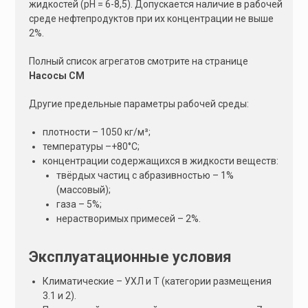
жидкостей (рН = 6-8,5). Допускается наличие в рабочей
:
среде нефтепродуктов при их концентрации не выше
2%.
Полный список агрегатов смотрите на странице
Насосы СМ
Другие предельные параметры рабочей среды:
плотности – 1050 кг/м³;
температуры –+80°С;
концентрации содержащихся в жидкости веществ:
твёрдых частиц с абразивностью – 1%
(массовый);
газа – 5%;
нерастворимых примесей – 2%.
Эксплуатационные условия
Климатические – УХЛ и Т (категории размещения
3.1 и 2).