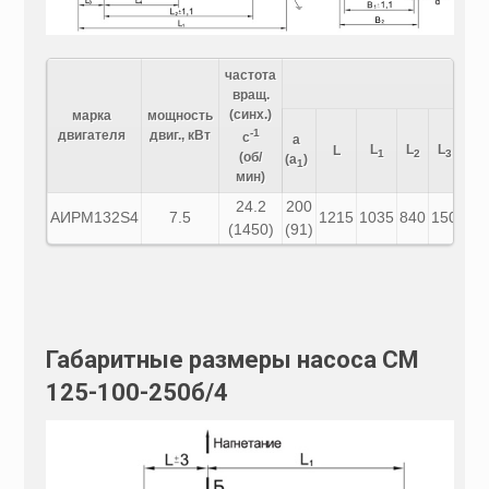
частота
раз
вращ.
(синх.)
марка
мощность
-1
двигателя
двиг., кВт
с
a
L
L
L
L
L
1
2
3
4
(об/
(a
)
1
мин)
24.2
200
AИPM132S4
7.5
1215
1035
840
150
42
(1450)
(91)
Габаритные размеры насоса СМ
125-100-250б/4