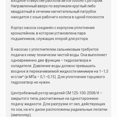
Входное отверстие располагается соосно с ротором.
Направленный вверх по вертикали круглый либо
квадратный в сечении нагнетательный патрубок
находится с осью рабочего колеса в одной плоскости.
Корпус насоса соединён с корпусом уплотнения
кронштейном, в котором установлена пара
подшипников, служащих опорой для ротора.
В насосах с уплотнителем сальниковым требуется
подача к нему технически чистой воды. Она выполняет
одновременно две функции – гидрозатвора и
охладителя. Давление воды должно превышать
входное в перекачиваемой жидкости минимум на 1–1,5
кгс/см² (в МПа – 0,1–0,15). Для уплотнения торцевого
гидрозатвор не нужен.
Центробежный ротор моделей СМ 125-100-250б/4 –
закрытого типа, рассчитанные на одностороннюю
подачу жидкости. Для разгрузки от сил, действующих
по оси, на его диске расположены радиальные лопатки
(импеллер).