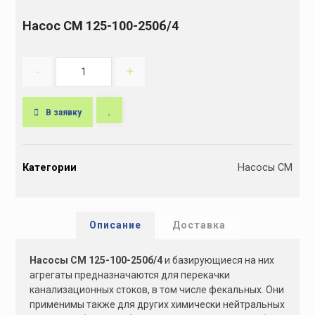
Насос СМ 125-100-250б/4
-
+
В заявку
A
l
Категории
Насосы СМ
t
e
r
n
Описание
Доставка
a
t
Насосы СМ 125-100-250б/4
и базирующиеся на них
i
агрегаты предназначаются для перекачки
v
канализационных стоков, в том числе фекальных. Они
e
применимы также для других химически нейтральных