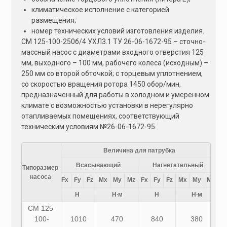
климатическое исполнение с категорией
размещения;
номер технических условий изготовления изделия.
СМ 125-100-250б/4 УХЛ3.1 ТУ 26-06-1672-95 – сточно-
массный насос с диаметрами входного отверстия 125
мм, выходного – 100 мм, рабочего колеса (исходным) –
250 мм со второй обточкой; с торцевым уплотнением,
со скоростью вращения ротора 1450 обор/мин,
предназначенный для работы в холодном и умеренном
климате с возможностью установки в нерегулярно
отапливаемых помещениях, соответствующий
техническим условиям №26-06-1672-95.
Величина для патрубка
Всасывающий
Нагнетательный
Типоразмер
насоса
Fx
Fy
Fz
Mx
My
Mz
Fx
Fy
Fz
Mx
My
Mz
Н
Н∙м
Н
Н∙м
СМ 125-
100-
1010
470
840
380