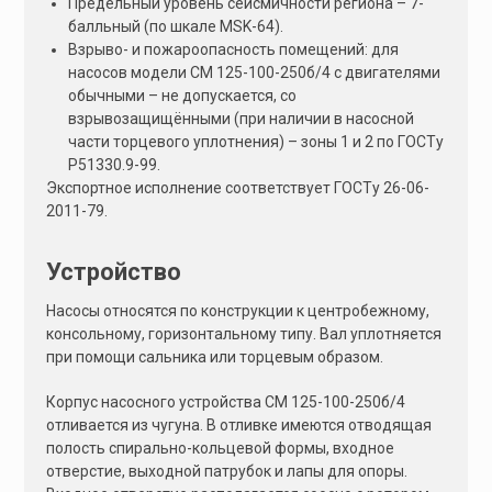
Предельный уровень сейсмичности региона – 7-
балльный (по шкале MSK-64).
Взрыво- и пожароопасность помещений: для
насосов модели СМ 125-100-250б/4 с двигателями
обычными – не допускается, со
взрывозащищёнными (при наличии в насосной
части торцевого уплотнения) – зоны 1 и 2 по ГОСТу
Р51330.9-99.
Экспортное исполнение соответствует ГОСТу 26-06-
2011-79.
Устройство
Насосы относятся по конструкции к центробежному,
консольному, горизонтальному типу. Вал уплотняется
при помощи сальника или торцевым образом.
Корпус насосного устройства СМ 125-100-250б/4
отливается из чугуна. В отливке имеются отводящая
полость спирально-кольцевой формы, входное
отверстие, выходной патрубок и лапы для опоры.