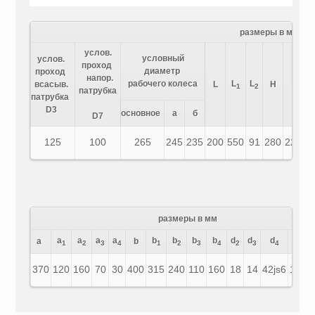
размеры в мм
услов.
условный
услов.
проход
диаметр
проход
напор.
рабочего колеса
L
L
H
всасыв.
L
H
1
2
1
патрубка
патрубка
D3
основное
а
б
D7
125
100
265
245
235
200
550
91
280
225±1
размеры в мм
a
a
a
a
b
b
b
b
d
d
d
a
b
f
F
1
2
3
4
1
2
3
4
2
3
4
370
120
160
70
30
400
315
240
110
160
18
14
42js6
10
4