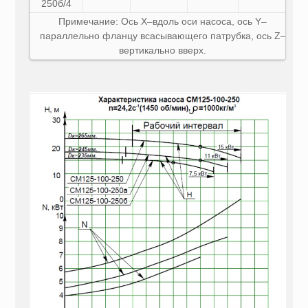
250б/4
Примечание: Ось X–вдоль оси насоса, ось Y–
параллельно фланцу всасывающего патрубка, ось Z–
вертикально вверх.