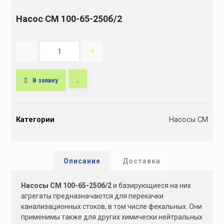
Насос СМ 100-65-250б/2
-
+
В заявку
A
l
Категории
Насосы СМ
t
e
r
n
Описание
Доставка
a
t
Насосы СМ 100-65-250б/2
и базирующиеся на них
i
агрегаты предназначаются для перекачки
v
канализационных стоков, в том числе фекальных. Они
e
применимы также для других химически нейтральных