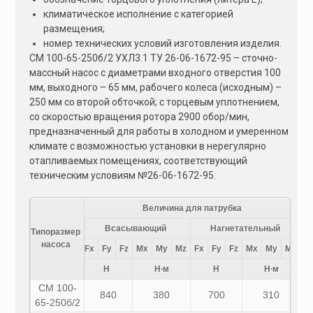
климатическое исполнение с категорией
размещения;
номер технических условий изготовления изделия.
СМ 100-65-250б/2 УХЛ3.1 ТУ 26-06-1672-95 – сточно-
массный насос с диаметрами входного отверстия 100
мм, выходного – 65 мм, рабочего колеса (исходным) –
250 мм со второй обточкой; с торцевым уплотнением,
со скоростью вращения ротора 2900 обор/мин,
предназначенный для работы в холодном и умеренном
климате с возможностью установки в нерегулярно
отапливаемых помещениях, соответствующий
техническим условиям №26-06-1672-95.
Величина для патрубка
Всасывающий
Нагнетательный
Типоразмер
насоса
Fx
Fy
Fz
Mx
My
Mz
Fx
Fy
Fz
Mx
My
Mz
Н
Н∙м
Н
Н∙м
СМ 100-
840
380
700
310
65-250б/2