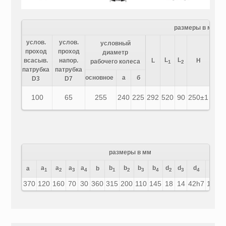
размеры в мм
услов.
услов.
условный
проход
проход
диаметр
L
L
H
всасыв.
напор.
L
H
рабочего колеса
1
2
1
патрубка
патрубка
основное
а
б
D3
D7
100
65
255
240
225
292
520
90
250±1
200
размеры в мм
a
a
a
a
b
b
b
b
d
d
d
a
b
f
F
1
2
3
4
1
2
3
4
2
3
4
370
120
160
70
30
360
315
200
110
145
18
14
42h7
12
45