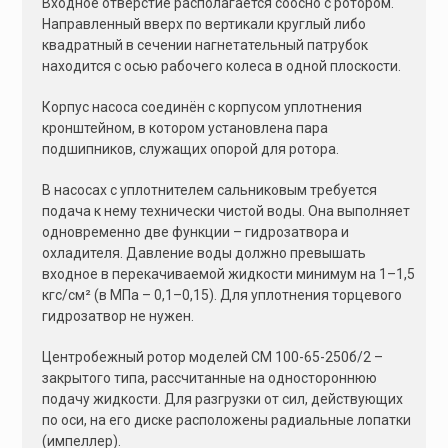
Входное отверстие располагается соосно с ротором.
Направленный вверх по вертикали круглый либо
квадратный в сечении нагнетательный патрубок
находится с осью рабочего колеса в одной плоскости.
Корпус насоса соединён с корпусом уплотнения
кронштейном, в котором установлена пара
подшипников, служащих опорой для ротора.
В насосах с уплотнителем сальниковым требуется
подача к нему технически чистой воды. Она выполняет
одновременно две функции – гидрозатвора и
охладителя. Давление воды должно превышать
входное в перекачиваемой жидкости минимум на 1–1,5
кгс/см² (в МПа – 0,1–0,15). Для уплотнения торцевого
гидрозатвор не нужен.
Центробежный ротор моделей СМ 100-65-250б/2 –
закрытого типа, рассчитанные на одностороннюю
подачу жидкости. Для разгрузки от сил, действующих
по оси, на его диске расположены радиальные лопатки
(импеллер).