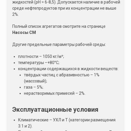
жидкостей (рН = 6-8,5). Допускается наличие в рабочей
:
среде нефтепродуктов при их концентрации не выше
2%.
Полный список агрегатов смотрите на странице
Насосы СМ
Другие предельные параметры рабочей среды:
плотности – 1050 кг/м³;
температуры –+80°С;
концентрации содержащихся в жидкости веществ:
твёрдых частиц с абразивностью – 1%
(массовый);
газа – 5%;
нерастворимых примесей – 2%.
Эксплуатационные условия
Климатические – УХЛ и Т (категории размещения
3.1 и 2).