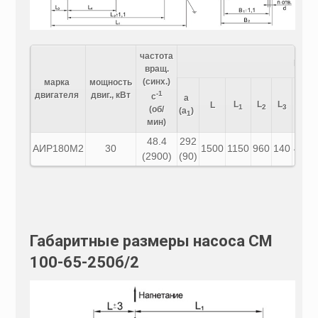
частота
разм
вращ.
(синх.)
марка
мощность
-1
двигателя
двиг., кВт
с
a
L
L
L
L
L
1
2
3
4
(об/
(a
)
1
мин)
48.4
292
АИР180М2
30
1500
1150
960
140
480
(2900)
(90)
Габаритные размеры насоса СМ
100-65-250б/2