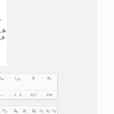
L
L
B
B
8
10
1
—
2…6
517
194
Р
,
Д
Д
Д
n
d
h
2
6
7
8
3
3
3