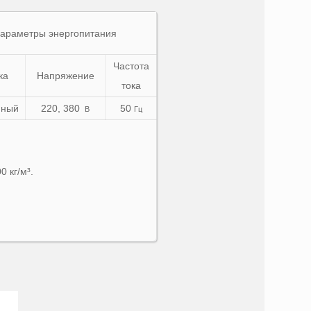
араметры энергопитания
Частота
ка
Напряжение
тока
нный
220, 380
50
В
Гц
 кг/м³.