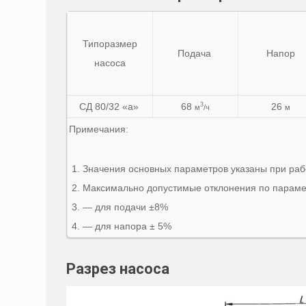
Типоразмер
Подача
Напор
насоса
СД 80/32 «а»
68
26
3
м
/ч
м
Примечания:
Значения основных параметров указаны при работ
Максимально допустимые отклонения по парамет
— для подачи ±8%
— для напора ± 5%
Разрез насоса