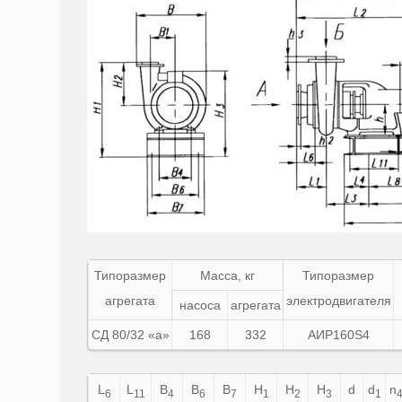
Типоразмер
Масса, кг
Типоразмер
агрегата
электро
двигателя
насоса
агрегата
СД 80/32 «а»
168
332
АИР160S4
L
L
B
B
B
H
H
H
d
d
n
6
11
4
6
7
1
2
3
1