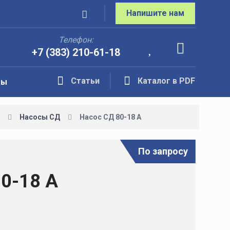
Напишите нам
Телефон:
+7 (383) 210-61-18
Статьи
Каталог в PDF
ты
Насосы СД
Насос СД 80-18 А
По запросу
0-18 А