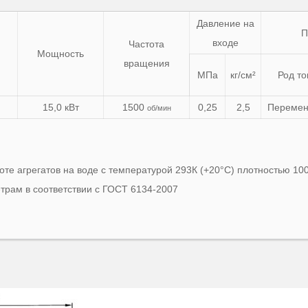
Давление на
П
входе
Частота
Мощность
вращения
МПа
кг/см²
Род то
15,0 кВт
1500
0,25
2,5
Переме
об/мин
е агрегатов на воде с температурой 293К (+20°С) плотностью 1000
рам в соответствии с ГОСТ 6134-2007