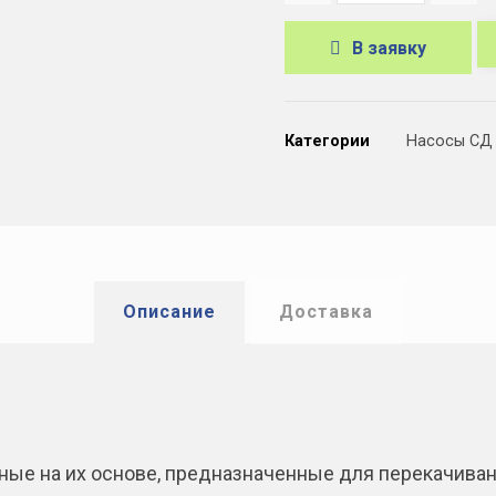
В заявку
A
l
Категории
Насосы СД
t
e
r
n
a
Описание
Доставка
t
i
v
e
ные на их основе, предназначенные для перекачива
: