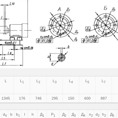
L
L
L
L
L
L
L
1
2
3
4
5
7
1345
176
746
295
150
600
887
d
b
b
l
h
Д
Р
Д
Д
Д
n
d
h
Д
4
4
1
1
1
2
3
4
2
2
2
5