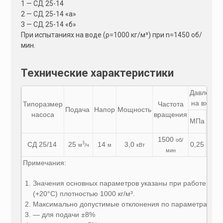
1 — СД 25-14
2 — СД 25-14 «а»
3 — СД 25-14 «б»
При испытаниях на воде (ρ=1000 кг/м³) при n=1450 об/
мин.
Технические характеристики
Давление
на входе
Типоразмер
Частота
Подача
Напор
Мощность
насоса
вращения
кг/
МПа
см²
1500
об/
СД 25/14
25
14
3,0
0,25
2,5
3
м
/ч
м
кВт
мин
Примечания:
Значения основных параметров указаны при работе агре
(+20°С) плотностью 1000 кг/м³.
Максимально допустимые отклонения по параметрам в с
— для подачи ±8%