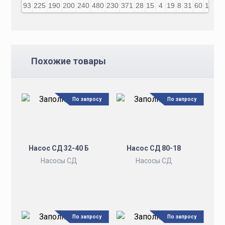
93
225
190
200
240
480
230
371
28
15
4
19
8
31
60
140
6
Похожие товары
По запросу
По запросу
Насос СД 32-40 Б
Насос СД 80-18
Насосы СД
Насосы СД
По запросу
По запросу