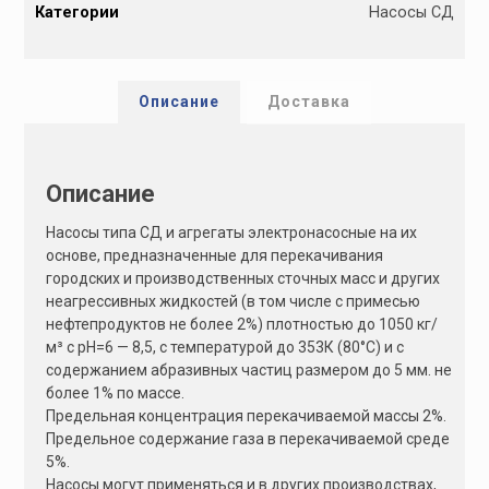
Категории
Насосы СД
t
e
r
n
Описание
Доставка
a
t
i
Описание
v
e
Насосы типа СД и агрегаты электронасосные на их
:
основе, предназначенные для перекачивания
городских и производственных сточных масс и других
неагрессивных жидкостей (в том числе с примесью
нефтепродуктов не более 2%) плотностью до 1050 кг/
м³ с рН=6 — 8,5, с температурой до 353К (80°С) и с
содержанием абразивных частиц размером до 5 мм. не
более 1% по массе.
Предельная концентрация перекачиваемой массы 2%.
Предельное содержание газа в перекачиваемой среде
5%.
Насосы могут применяться и в других производствах,