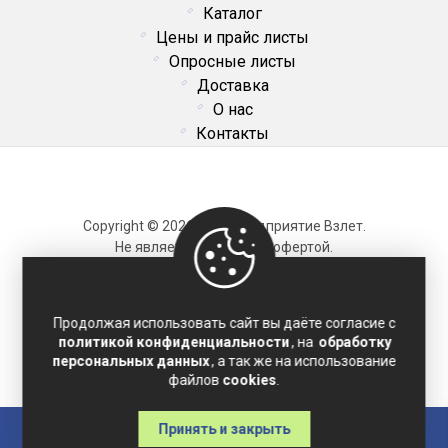
Каталог
Цены и прайс листы
Опросные листы
Доставка
О нас
Контакты
Copyright © 2026 ОДО Предприятие Взлет.
Не является публичной офертой.
Карта сайта
Продолжая использовать сайт вы даёте согласие с
политикой конфиденциальности
, на
обработку
Политика конфиденциальности
персональных данных
, а так же на использование
Соглашение на обработку персональных данных
файлов
cookies
.
Принять и закрыть