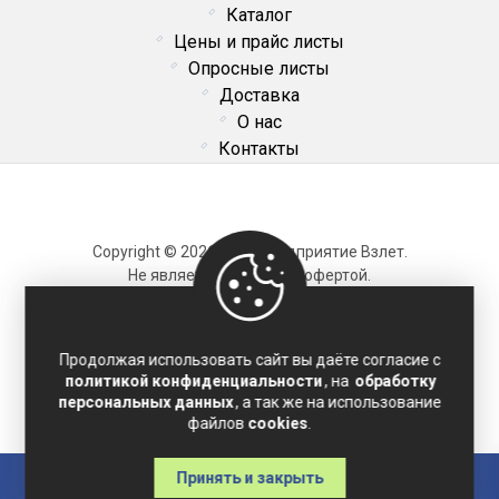
Каталог
Цены и прайс листы
Опросные листы
Доставка
О нас
Контакты
Copyright © 2026 ОДО Предприятие Взлет.
Не является публичной офертой.
Карта сайта
Продолжая использовать сайт вы даёте согласие с
политикой конфиденциальности
, на
обработку
Политика конфиденциальности
персональных данных
, а так же на использование
Соглашение на обработку персональных данных
файлов
cookies
.
Принять и закрыть