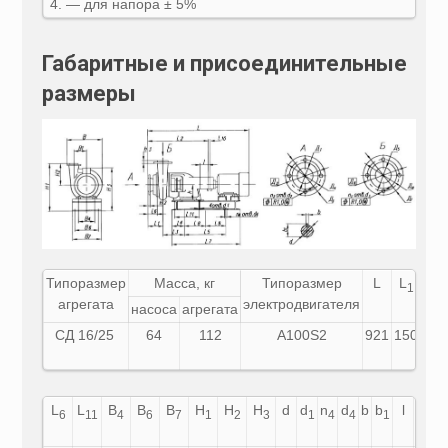
— для напора ± 5%
Габаритные и присоединительные
размеры
Типоразмер
Масса, кг
Типоразмер
L
L
L
1
2
агрегата
электро
двигателя
насоса
агрегата
СД 16/25
64
112
А100S2
921
150
645
L
L
B
B
B
H
H
H
d
d
n
d
b
b
l
h
6
11
4
6
7
1
2
3
1
4
4
1