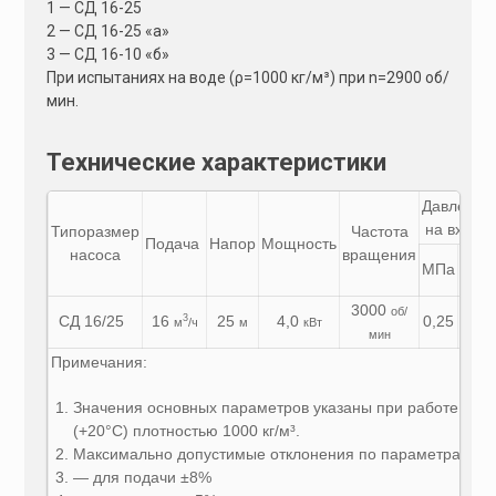
1 — СД 16-25
2 — СД 16-25 «а»
3 — СД 16-10 «б»
При испытаниях на воде (ρ=1000 кг/м³) при n=2900 об/
мин.
Технические характеристики
Давление
на входе
Типоразмер
Частота
Подача
Напор
Мощность
насоса
вращения
кг/
МПа
см²
3000
об/
СД
16/25
16
25
4,0
0,25
2,5
3
м
/ч
м
кВт
мин
Примечания:
Значения основных параметров указаны при работе агре
(+20°С) плотностью 1000 кг/м³.
Максимально допустимые отклонения по параметрам в с
— для подачи ±8%