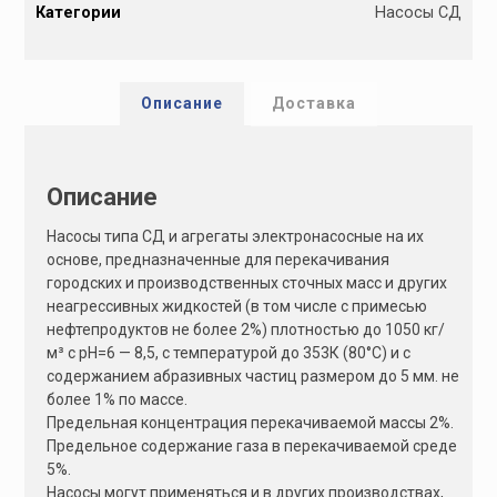
Категории
Насосы СД
t
e
r
n
Описание
Доставка
a
t
i
Описание
v
e
Насосы типа СД и агрегаты электронасосные на их
:
основе, предназначенные для перекачивания
городских и производственных сточных масс и других
неагрессивных жидкостей (в том числе с примесью
нефтепродуктов не более 2%) плотностью до 1050 кг/
м³ с рН=6 — 8,5, с температурой до 353К (80°С) и с
содержанием абразивных частиц размером до 5 мм. не
более 1% по массе.
Предельная концентрация перекачиваемой массы 2%.
Предельное содержание газа в перекачиваемой среде
5%.
Насосы могут применяться и в других производствах,