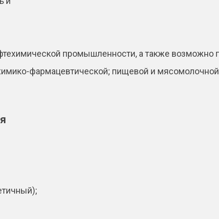
ь и
фтехимической промышленности, а также возможно п
 химико-фармацевтической; пищевой и мясомолочной
ия
етичный);