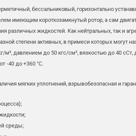
e
 герметичный, бессальниковый, горизонтально уста
:
лем имеющим короткозамкнутый ротор, а сам двигат
я различных жидкостей. Как нейтральных, так и агр
разной степени активных, в примеси которых могут 
г/м³, давлением до 50 кгс/см², вязкостью до 40 сСт,
т -40 до +360 °C.
аличия мягких уплотнений, взрывобезопасная и гаран
роцесса);
жидкости;
ей среды;