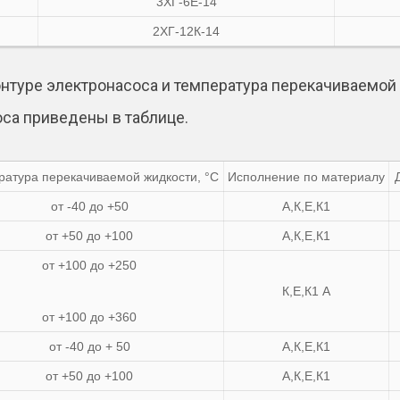
3ХГ-6E-14
2ХГ-12К-14
нтуре электронасоса и температура перекачиваемой 
са приведены в таблице.
ратура перекачиваемой жидкости, °C
Исполнение по материалу
от -40 до +50
А,К,Е,К1
от +50 до +100
А,К,Е,К1
от +100 до +250
К,Е,К1 А
от +100 до +360
от -40 до + 50
А,К,Е,К1
от +50 до +100
А,К,Е,К1