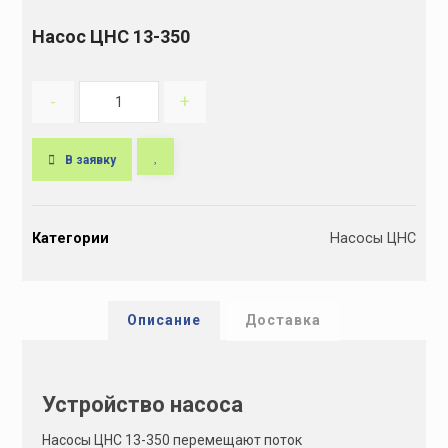
Насос ЦНС 13-350
-
+
В заявку
A
l
Категории
Насосы ЦНС
t
e
r
n
Описание
Доставка
a
t
i
Устройство насоса
v
e
Насосы ЦНС 13-350 перемещают поток