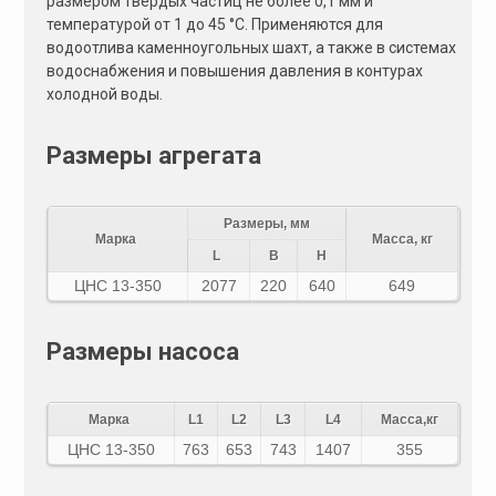
размером твердых частиц не более 0,1 мм и
температурой от 1 до 45 °C. Применяются для
водоотлива каменноугольных шахт, а также в системах
водоснабжения и повышения давления в контурах
холодной воды.
Размеры агрегата
Размеры, мм
Марка
Масса, кг
L
B
H
ЦНС 13-350
2077
220
640
649
Размеры насоса
Марка
L1
L2
L3
L4
Масса,кг
ЦНС 13-350
763
653
743
1407
355